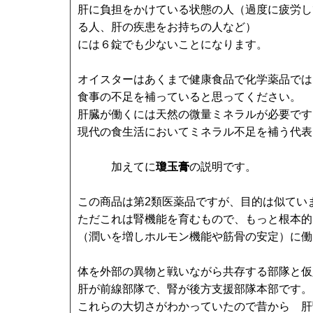
肝に負担をかけている状態の人（過度に疲労し
る人、肝の疾患をお持ちの人など）
には６錠でも少ないことになります。
オイスターはあくまで健康食品で化学薬品では
食事の不足を補っていると思ってください。
肝臓が働くには天然の微量ミネラルが必要です
現代の食生活においてミネラル不足を補う代表
加えてに
瓊玉膏
の説明です。
この商品は第2類医薬品ですが、目的は似てい
ただこれは腎機能を育むもので、もっと根本的
（潤いを増しホルモン機能や筋骨の安定）に働
体を外部の異物と戦いながら共存する部隊と仮
肝が前線部隊で、腎が後方支援部隊本部です。
これらの大切さがわかっていたので昔から 肝