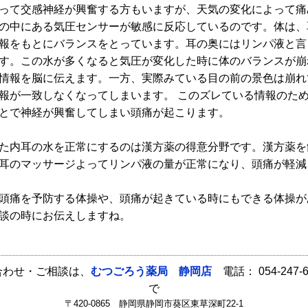
って交感神経が興奮する方もいますが、天気の変化によって痛
の中にある気圧センサーが敏感に反応しているのです。体は、
報をもとにバランスをとっています。耳の奥にはリンパ液と言
す。この水が多くなると気圧が変化した時に体のバランスが崩
情報を脳に伝えます。一方、実際みている目の前の景色は崩れ
報が一致しなくなってしまいます。 このズレている情報のた
ことで神経が興奮してしまい頭痛が起こります。
た内耳の水を正常にするのは漢方薬の得意分野です。漢方薬を
耳のマッサージよってリンパ液の量が正常になり、頭痛が軽減
痛を予防する体操や、頭痛が起きている時にもできる体操が
、相談の時にお伝えしますね。
合わせ・ご相談は、
むつごろう薬局 静岡店
電話： 054-247-
で
〒420-0865 静岡県静岡市葵区東草深町22-1