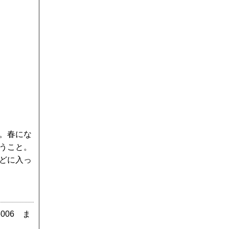
。春にな
うこと。
どに入っ
6006 ま