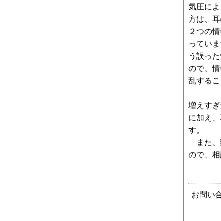
気圧によ
方は、耳
２つの情
っていま
う誤った
ので、情
乱する
増えすぎ
に加え、
す。
また、頭
ので
お問い