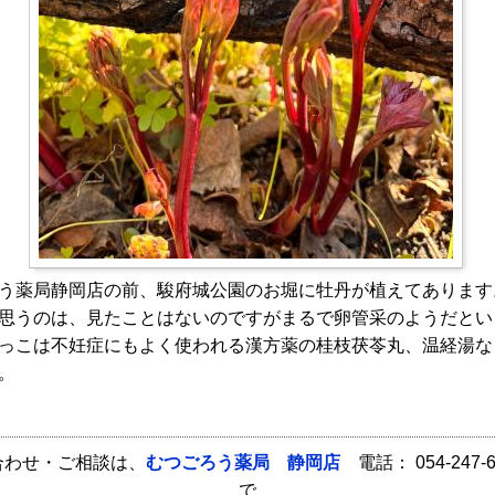
う薬局静岡店の前、駿府城公園のお堀に牡丹が植えてあります
思うのは、見たことはないのですがまるで卵管采のようだとい
っこは不妊症にもよく使われる漢方薬の桂枝茯苓丸、温経湯な
。
合わせ・ご相談は、
むつごろう薬局 静岡店
電話： 054-247-
で