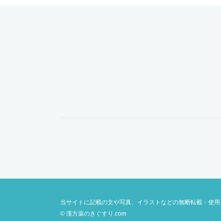
当サイトに記載の文や写真、イラストなどの無断転載・使用
© 漢方薬のきぐすり.com