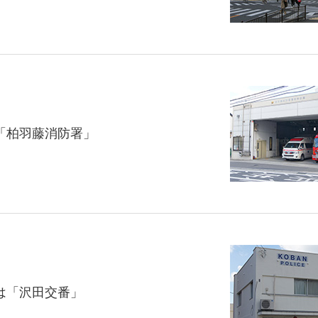
「柏羽藤消防署」
は「沢田交番」