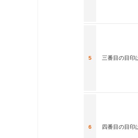
5
三番目の目印
6
四番目の目印