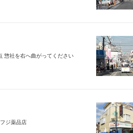
点 惣社を右へ曲がってください
でフジ薬品店