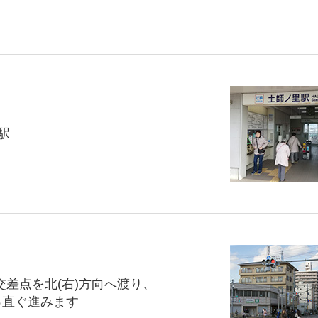
駅
交差点を北(右)方向へ渡り、
っ直ぐ進みます