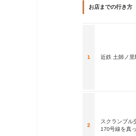
お店までの行き方
1
近鉄 土師ノ里
スクランブル
2
170号線を真