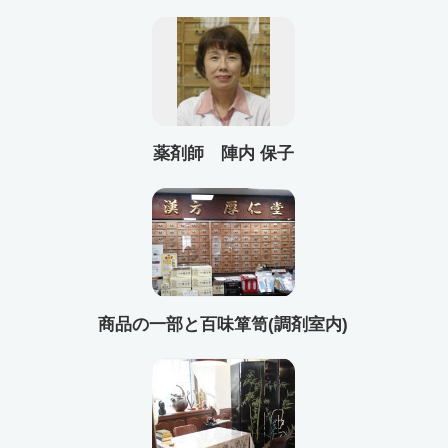
薬剤師 陣内 保子
商品の一部と百味箪笥(調剤室内)