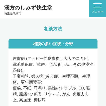
漢方のしみず快生堂
埼玉県鴻巣市
相談方法
相談の多い症状・分野
皮膚病 (アトピー性皮膚炎、大人のニキビ、
掌蹠膿疱症、乾癬、じんましん、その他慢性
湿疹),
子宝相談, 婦人病 (冷え症、生理不順、生理
痛、更年期障害),
便秘, 不眠, 耳鳴り, 男性のトラブル, ED, 強
精, 腰痛･ひざ痛, リウマチ, がん, 免疫力向
上, 高血圧, 糖尿病