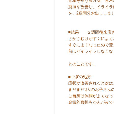
腎精を補う漢方薬 紫河
瘀血を改善し、イライラ
を、2週間分お出ししま
■結果 ２週間後来店
さかさむけがすぐによく
すぐによくなったので驚
前ほどイライラしなくな
とのことです。
■つぎの処方
症状が改善されると次は
まだまだ3人のお子さん
ご自身は体調がよくなっ
金銭的負担もかんがみて