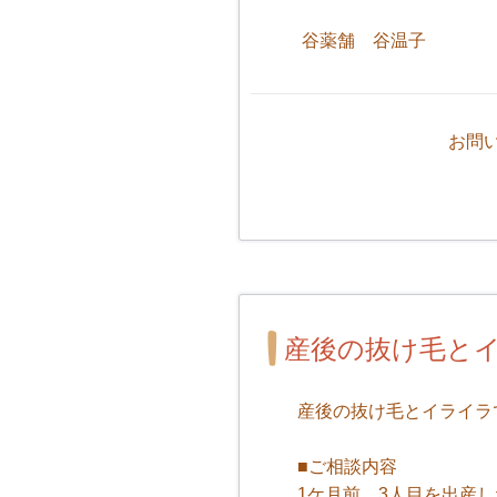
谷薬舗 谷温子
お問
産後の抜け毛と
産後の抜け毛とイライラ
■ご相談内容
1ケ月前 3人目を出産し