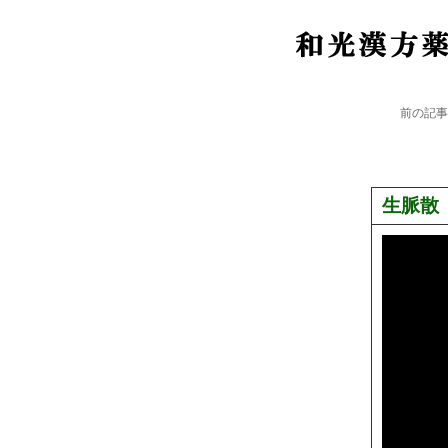
前の記
生脈散