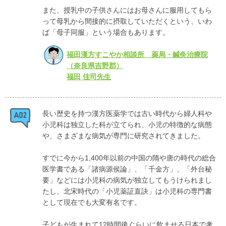
また、授乳中の子供さんにはお母さんに服用してもら
って母乳から間接的に摂取していただくという、いわ
ば「母子同服」という場合もあります。
福田漢方すこやか相談所 薬局・鍼灸治療院
（奈良県吉野郡）
福田 佳司先生
長い歴史を持つ漢方医薬学では古い時代から婦人科や
小児科は独立した科が立てられ、小児の特徴的な病態
や、さまざまな病気が専門に研究されてきました。
すでに今から1,400年以前の中国の隋や唐の時代の総合
医学書である「諸病源侯論」、「千金方」、「外台秘
要」などには小児科の病気が独立してもうけられまし
たし、北宋時代の「小児薬証直訣」は小児科の専門書
として現在でも大変有名です。
子どもが生まれて12時間後ぐらいに飲ませる日本で考