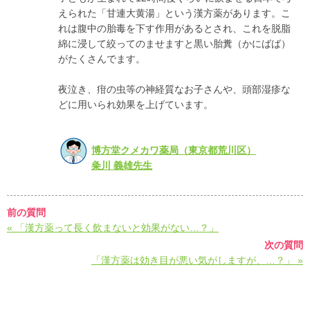
えられた「甘連大黄湯」という漢方薬があります。こ
れは腹中の胎毒を下す作用があるとされ、これを脱脂
綿に浸して絞ってのませますと黒い胎糞（かにばば）
がたくさんでます。
夜泣き、疳の虫等の神経質なお子さんや、頭部湿疹な
どに用いられ効果を上げています。
博方堂クメカワ薬局（東京都荒川区）
粂川 義雄先生
前の質問
« 「漢方薬って長く飲まないと効果がない…？」
次の質問
「漢方薬は効き目が悪い気がしますが、…？」 »