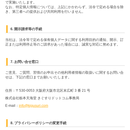
で実施いたします。
なお、特定個人情報については、上記にかかわらず、法令で定める場合を除
き、第三者への提供および共同利用を行いません。
6. 開示請求等の手続
当社は、法令等で定める保有個人データに関する利用目的の通知、開示、訂
正または利用停止等のご請求があった場合には、誠実な対応に努めます。
7. お問い合せ窓口
ご意見、ご質問、苦情のお申出その他利用者情報の取扱いに関するお問い合
せは、下記の窓口までお願いいたします。
住所：〒530-0053 大阪府大阪市北区末広町 3 番 21 号
株式会社栃本天海堂 きぐすりドットコム事務局
E-mail：
info@kigusuri.com
8. プライバシーポリシーの変更手続