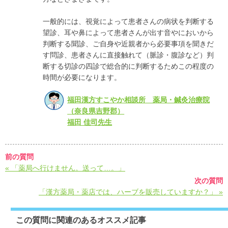
一般的には、視覚によって患者さんの病状を判断する
望診、耳や鼻によって患者さんが出す音やにおいから
判断する聞診、ご自身や近親者から必要事項を聞きだ
す問診、患者さんに直接触れて（脈診・腹診など）判
断する切診の四診で総合的に判断するためこの程度の
時間が必要になります。
福田漢方すこやか相談所 薬局・鍼灸治療院
（奈良県吉野郡）
福田 佳司先生
前の質問
« 「薬局へ行けません。送って…。」
次の質問
「漢方薬局・薬店では、ハーブを販売していますか？」 »
この質問に関連のあるオススメ記事