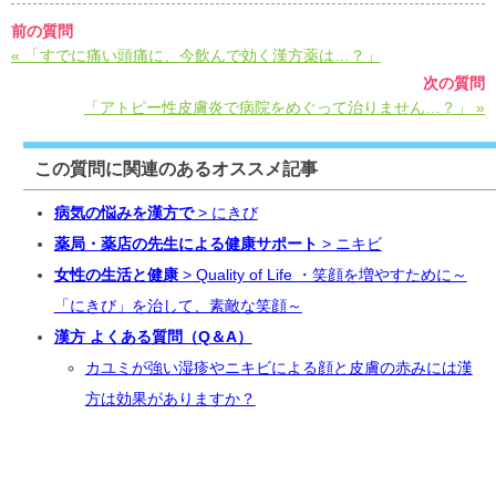
前の質問
« 「すでに痛い頭痛に、今飲んで効く漢方薬は…？」
次の質問
「アトピー性皮膚炎で病院をめぐって治りません…？」 »
この質問に関連のあるオススメ記事
病気の悩みを漢方で
> にきび
薬局・薬店の先生による健康サポート
> ニキビ
女性の生活と健康
> Quality of Life ・笑顔を増やすために～
「にきび」を治して、素敵な笑顔～
漢方 よくある質問（Q＆A）
カユミが強い湿疹やニキビによる顔と皮膚の赤みには漢
方は効果がありますか？