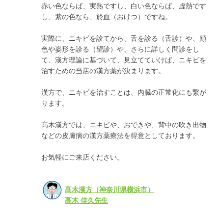
赤い色ならば、実熱ですし、白い色ならば、虚熱です
し、紫の色なら、於血（おけつ）ですね。
実際に、ニキビを診てから、舌を診る（舌診）や、顔
色や姿形を診る（望診）や、さらに詳しく問診をし
て、漢方理論に基づいて、見立てていけば、ニキビを
治すための当店の漢方薬が決まります。
漢方で、ニキビを治すことは、内臓の正常化にも繋が
ります。
髙木漢方では、ニキビや、おできや、背中の吹き出物
などの皮膚病の漢方薬療法を得意としております。
お気軽にご来店ください。
髙木漢方（神奈川県横浜市）
髙木 佳久先生