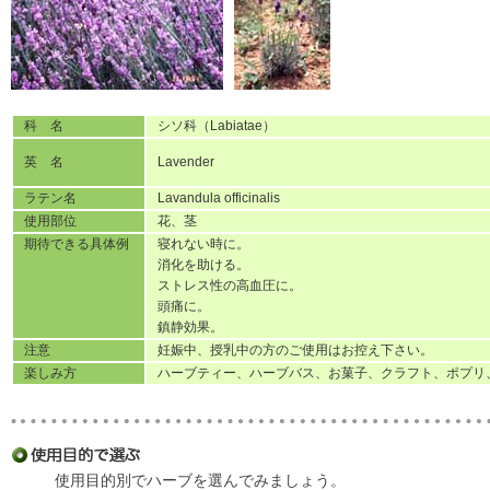
科 名
シソ科（Labiatae）
英 名
Lavender
ラテン名
Lavandula officinalis
使用部位
花、茎
期待できる具体例
寝れない時に。
消化を助ける。
ストレス性の高血圧に。
頭痛に。
鎮静効果。
注意
妊娠中、授乳中の方のご使用はお控え下さい。
楽しみ方
ハーブティー、ハーブバス、お菓子、クラフト、ポプリ
使用目的別でハーブを選んでみましょう。