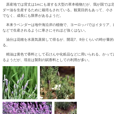
原産地では背丈は1mにも達する大型の草本植物だが、我が国では
ダー油を生産するために栽培もされている。観賞目的もあって、小さ
でなく、成長にも限界があるようだ。
本来ラベンダーは地中海沿岸の植物で、ヨーロッパではイタリア、
などで生産されるように寒さにそれほど強くはない。
油分は花穂を水蒸気蒸留して得るが、開花7、8分くらいの時が量的
る。
精油は黄色で香料として石けんや化粧品などに用いられる。かって
るようだが、現在は製剤の賦香料としての利用が多い。