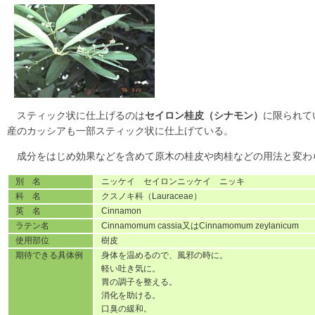
スティック状に仕上げるのは
セイロン桂皮（シナモン）
に限られて
産のカッシアも一部スティック状に仕上げている。
成分をはじめ効果などを含めて原木の桂皮や肉桂などの用法と変わ
別 名
ニッケイ セイロンニッケイ ニッキ
科 名
クスノキ科（Lauraceae）
英 名
Cinnamon
ラテン名
Cinnamomum cassia又はCinnamomum zeylanicum
使用部位
樹皮
期待できる具体例
身体を温めるので、風邪の時に。
軽い吐き気に。
胃の調子を整える。
消化を助ける。
口臭の緩和。