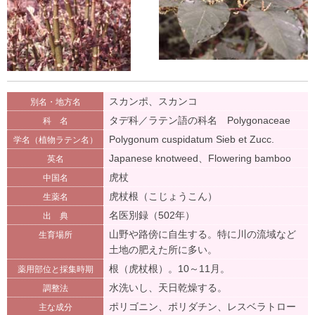
スカンポ、スカンコ
別名・地方名
タデ科／ラテン語の科名 Polygonaceae
科 名
Polygonum cuspidatum Sieb et Zucc.
学名（植物ラテン名）
Japanese knotweed、Flowering bamboo
英名
虎杖
中国名
虎杖根（こじょうこん）
生薬名
名医別録（502年）
出 典
山野や路傍に自生する。特に川の流域など
生育場所
土地の肥えた所に多い。
根（虎杖根）。10～11月。
薬用部位と採集時期
水洗いし、天日乾燥する。
調整法
ポリゴニン、ポリダチン、レスベラトロー
主な成分