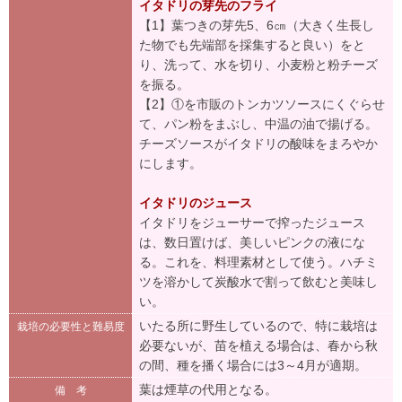
イタドリの芽先のフライ
【1】葉つきの芽先5、6㎝（大きく生長し
た物でも先端部を採集すると良い）をと
り、洗って、水を切り、小麦粉と粉チーズ
を振る。
【2】①を市販のトンカツソースにくぐらせ
て、パン粉をまぶし、中温の油で揚げる。
チーズソースがイタドリの酸味をまろやか
にします。
イタドリのジュース
イタドリをジューサーで搾ったジュース
は、数日置けば、美しいピンクの液にな
る。これを、料理素材として使う。ハチミ
ツを溶かして炭酸水で割って飲むと美味し
い。
いたる所に野生しているので、特に栽培は
栽培の必要性と難易度
必要ないが、苗を植える場合は、春から秋
の間、種を播く場合には3～4月が適期。
葉は煙草の代用となる。
備 考