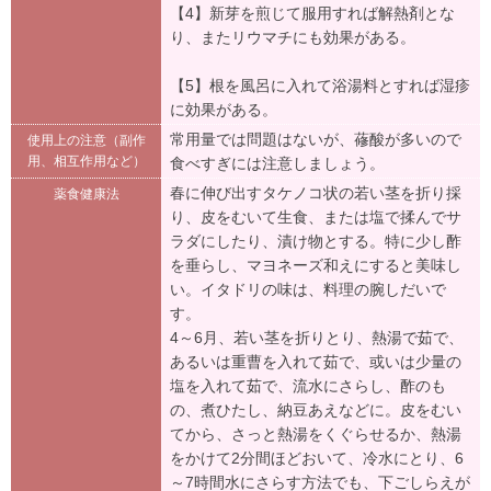
【4】新芽を煎じて服用すれば解熱剤とな
り、またリウマチにも効果がある。
【5】根を風呂に入れて浴湯料とすれば湿疹
に効果がある。
常用量では問題はないが、蓚酸が多いので
使用上の注意（副作
用、相互作用など）
食べすぎには注意しましょう。
春に伸び出すタケノコ状の若い茎を折り採
薬食健康法
り、皮をむいて生食、または塩で揉んでサ
ラダにしたり、漬け物とする。特に少し酢
を垂らし、マヨネーズ和えにすると美味し
い。イタドリの味は、料理の腕しだいで
す。
4～6月、若い茎を折りとり、熱湯で茹で、
あるいは重曹を入れて茹で、或いは少量の
塩を入れて茹で、流水にさらし、酢のも
の、煮ひたし、納豆あえなどに。皮をむい
てから、さっと熱湯をくぐらせるか、熱湯
をかけて2分間ほどおいて、冷水にとり、6
～7時間水にさらす方法でも、下ごしらえが