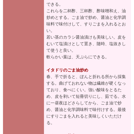
できる。
これらを二杯酢、三杯酢、酢味噌和え、油
炒めとする。ごま油で炒め、醤油と化学調
味料で味付けして、すりごまを入れるとお
い。
若い茎のカラシ醤油漬けも美味しい。皮を
むいて塩漬けとして置き、随時、塩抜きし
て使うと良い。
軟らかい葉は、天ぷらにできる。
イタドリのごま油炒め
春、手で折ると、ぽんと折れる所から採集
する。曲げておれない物は繊維が硬くなっ
ており、食べにくい。強い酸味をとるた
め、皮を剥いて短冊切りにし、茹でる。水
に一昼夜ほどさらしてから、ごま油で炒
め、醤油と化学調味料で味付けする。最後
にすりごまを入れると美味しくいただけ
る。