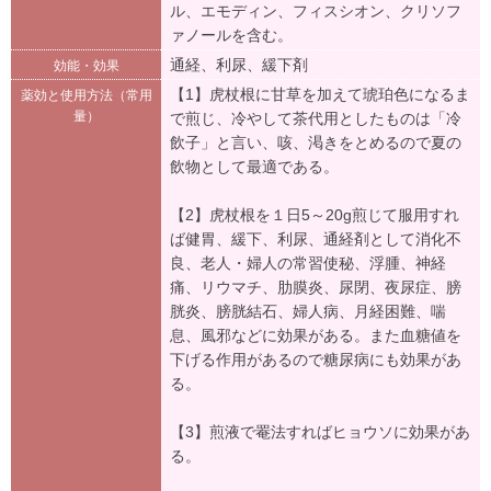
ル、エモディン、フィスシオン、クリソフ
ァノールを含む。
通経、利尿、緩下剤
効能・効果
【1】虎杖根に甘草を加えて琥珀色になるま
薬効と使用方法（常用
量）
で煎じ、冷やして茶代用としたものは「冷
飲子」と言い、咳、渇きをとめるので夏の
飲物として最適である。
【2】虎杖根を１日5～20g煎じて服用すれ
ば健胃、緩下、利尿、通経剤として消化不
良、老人・婦人の常習使秘、浮腫、神経
痛、リウマチ、肋膜炎、尿閉、夜尿症、膀
胱炎、膀胱結石、婦人病、月経困難、喘
息、風邪などに効果がある。また血糖値を
下げる作用があるので糖尿病にも効果があ
る。
【3】煎液で罨法すればヒョウソに効果があ
る。