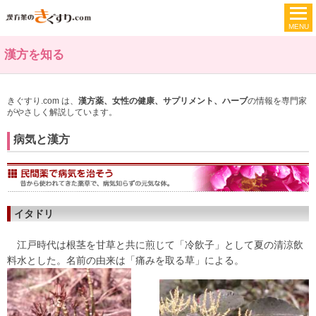
漢方を知る
きぐすり.com は、
漢方薬、女性の健康、サプリメント、ハーブ
の情報を専門家
がやさしく解説しています。
病気と漢方
イタドリ
江戸時代は根茎を甘草と共に煎じて「冷飲子」として夏の清涼飲
料水とした。名前の由来は「痛みを取る草」による。