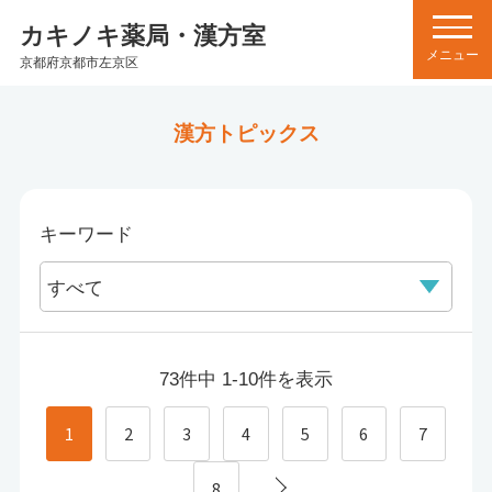
カキノキ薬局・漢方室
京都府京都市左京区
漢方トピックス
キーワード
73件中 1-10件を表示
1
2
3
4
5
6
7
8