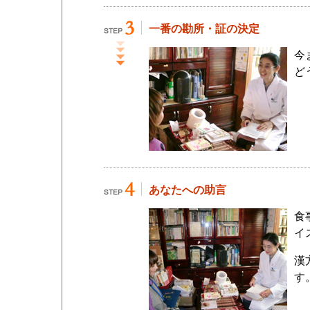
一番の勘所・証の決定
今
ど
あなたへの助言
食
イ
漢
す