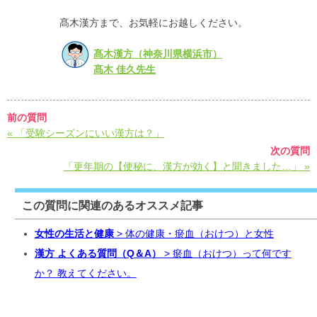
髙木漢方まで、お気軽にお越しください。
髙木漢方（神奈川県横浜市）
髙木 佳久先生
前の質問
« 「受験シーズンにいい漢方は？」
次の質問
「更年期の【便秘に、漢方が効く】と聞きました…」 »
この質問に関連のあるオススメ記事
女性の生活と健康
> 体の健康・瘀血（おけつ）と女性
漢方 よくある質問（Q＆A）
> 瘀血（おけつ）って何です
か？ 教えてください。