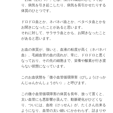
り、病気を引き起こしたり、病気を長引かせたりする
体質のひとつです。
ドロドロ血とか、ネバネバ血とか、ベタベタ血とかを
お聞きになったことがあると思います。
それに対して、サラサラ血とかも、お聞きなったこと
があると思います。
お血の体質が、強いと、血液の粘度が高く（ネバネバ
血）、毛細血管の血の流れが、常に、ドロドロと悪く
なっており、その先の細胞まで、栄養や酸素が行き渡
らない状態になっています。
このお血状態を「微小血管循環障害（びしょうけっか
んじゅんかんしょうがい）」と呼びます。
この微小血管循環障害の体質を長年、放って置くと、
太い血管にも悪影響が及んで、動脈硬化がひどくな
り、ついには、血栓（けっせん）が、たくさん出来る
ようになり、血管の太い細いにかかわらず、詰まりや