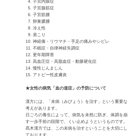
子宮内膜症
子宮腺筋症
子宮筋腫
卵巣膿腫
冷え性
肩こり
神経痛・リウマチ・手足の痛みやシビレ
不眠症・自律神経失調症
更年期障害
高血圧症・高脂血症・動脈硬化症
慢性じんましん
アトピー性皮膚炎
★女性の病気「血の道症」の予防について
漢方には、「未病（みびょう）を治す」という重要な
考えがあります。
日ごろの養生によって、病気を未然に防ぎ、体調を崩
す一歩手前の段階で、くい止めようというものです。
髙木漢方では、この未病を治すということを大切にし
ております。