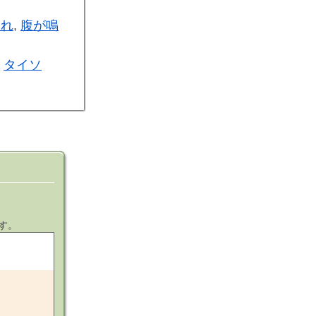
たれ
,
腹が鳴
タイソ
す。