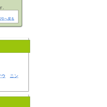
す。
索引へ戻る
ソウ
ニン