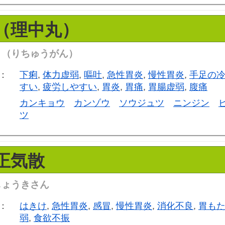
（理中丸）
う（りちゅうがん）
：
下痢
,
体力虚弱
,
嘔吐
,
急性胃炎
,
慢性胃炎
,
手足の
すい
,
疲労しやすい
,
胃炎
,
胃痛
,
胃腸虚弱
,
腹痛
カンキョウ
カンゾウ
ソウジュツ
ニンジン
ツ
正気散
しょうきさん
：
はきけ
,
急性胃炎
,
感冒
,
慢性胃炎
,
消化不良
,
胃も
弱
,
食欲不振