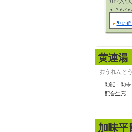
症状検
▼ さまざ
別の症
黄連湯
おうれんと
効能・効果
配合生薬：
加味平