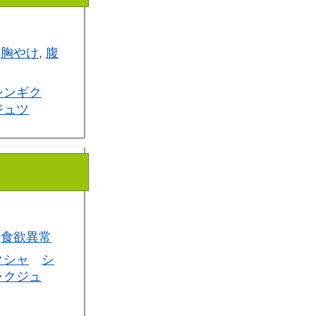
,
胸やけ
,
腹
シンギク
ジュツ
,
食欲異常
クシャ
シ
ャクジュ