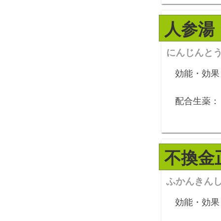
人参湯
にんじんと
効能・効果
配合生薬：
不換金
ふかんきん
効能・効果