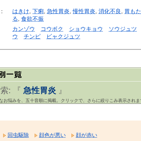
：
はきけ
,
下痢
,
急性胃炎
,
慢性胃炎
,
消化不良
,
胃も
る
,
食欲不振
カンゾウ
コウボク
ショウキョウ
ソウジュツ
ウ
チンピ
ビャクジュツ
索: 『
急性胃炎
』
まなお悩みを、五十音順に掲載。クリックで、さらに絞りこみ表示されま
回虫駆除
顔色が悪い
顔が赤い