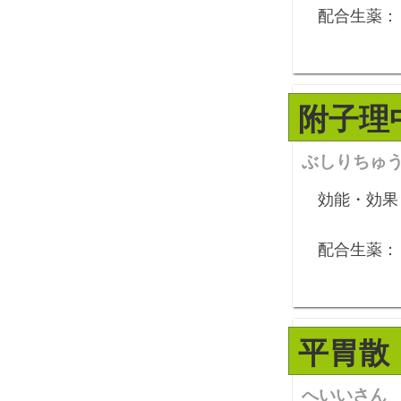
配合生薬：
附子理
ぶしりちゅ
効能・効果
配合生薬：
平胃散
へいいさん