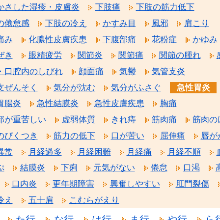
かさした湿疹・皮膚炎
下肢痛
下肢の筋力低下
の倦怠感
下肢の冷え
かすみ目
風邪
肩こり
痛み
化膿性皮膚疾患
下腹部痛
花粉症
かゆみ
ぜき
眼精疲労
関節炎
関節痛
関節の腫れ
・口腔内のしびれ
顔面痛
気鬱
気管支炎
支ぜんそく
気分が沈む
気分がふさぐ
急性胃炎
胃腸炎
急性結膜炎
急性皮膚疾患
胸痛
部が重苦しい
虚弱体質
きれ痔
筋肉痛
筋肉の
のぴくつき
筋力の低下
口が苦い
屈伸痛
唇が
異常
月経過多
月経困難
月経痛
月経不順
ぷ
結膜炎
下痢
元気がない
倦怠
口渇
口内炎
更年期障害
興奮しやすい
肛門裂傷
冷え
五十肩
こむらがえり
た行
な行
は行
ま行
や行
ら