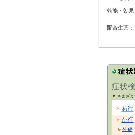
効能・効果
配合生薬：
症状検
▼ さまざ
あ行
か行
外傷