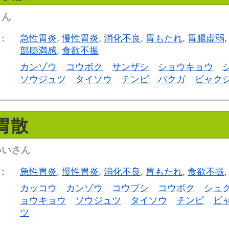
さん
：
急性胃炎
,
慢性胃炎
,
消化不良
,
胃もたれ
,
胃腸虚弱
部膨満感
,
食欲不振
カンゾウ
コウボク
サンザシ
ショウキョウ
ソウジュツ
タイソウ
チンピ
バクガ
ビャク
胃散
いいさん
：
急性胃炎
,
慢性胃炎
,
消化不良
,
胃もたれ
,
食欲不振
カッコウ
カンゾウ
コウブシ
コウボク
シュ
ョウキョウ
ソウジュツ
タイソウ
チンピ
ビ
ツ