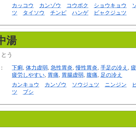
カッコウ
カンゾウ
コウボク
ショウキョウ
ツ
タイソウ
チンピ
ハンゲ
ビャクジュツ
中湯
うとう
：
下痢
,
体力虚弱
,
急性胃炎
,
慢性胃炎
,
手足の冷え
,
疲労しやすい
,
胃痛
,
胃腸虚弱
,
腹痛
,
足の冷え
カンキョウ
カンゾウ
ソウジュツ
ニンジン
ツ
ブシ