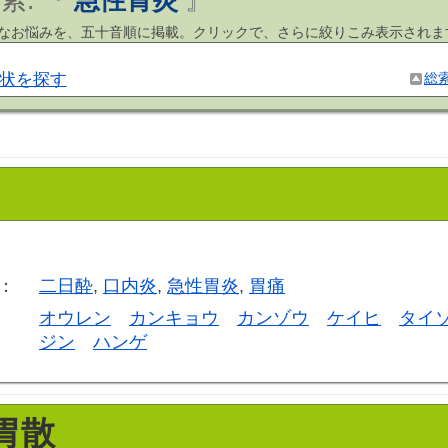
索: 『
急性胃炎
』
まなお悩みを、五十音順に掲載。クリックで、さらに絞りこみ表示されま
状を探す
総
う
：
二日酔
,
口内炎
,
急性胃炎
,
胃痛
オウレン
カンキョウ
カンゾウ
ケイヒ
タイ
ジン
ハンゲ
胃散