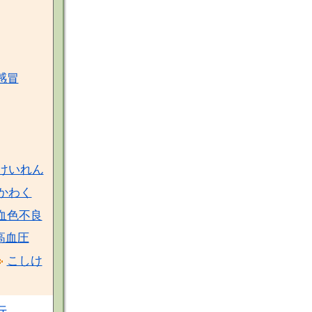
感冒
けいれん
かわく
血色不良
高血圧
こしけ
行