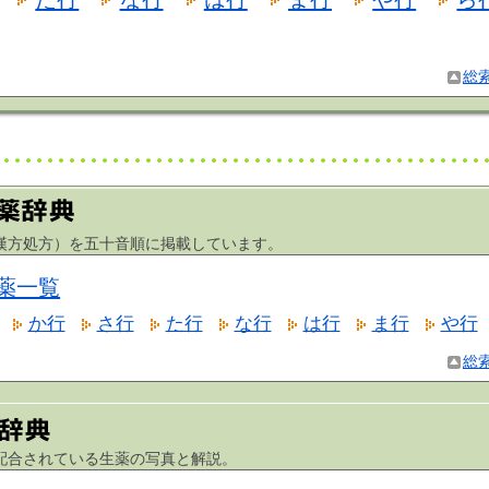
総
方処方）を五十音順に掲載しています。
薬一覧
か行
さ行
た行
な行
は行
ま行
や行
総
合されている生薬の写真と解説。