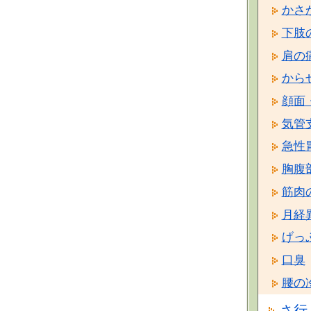
かさ
下肢
肩の
から
顔面
気管
急性
胸腹
筋肉
月経
げっ
口臭
腰の
さ行