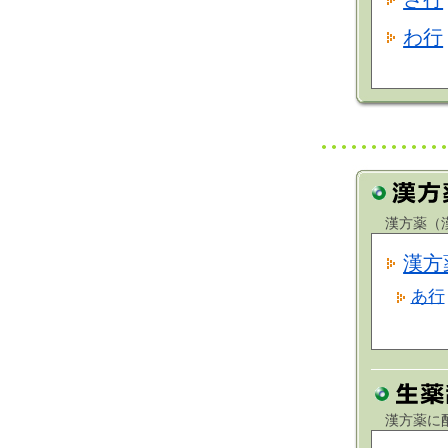
わ行
漢方薬（漢
漢方
あ行
漢方薬に配