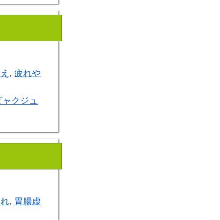
冷え
,
疲れや
ビャクジュ
たれ
,
胃腸虚