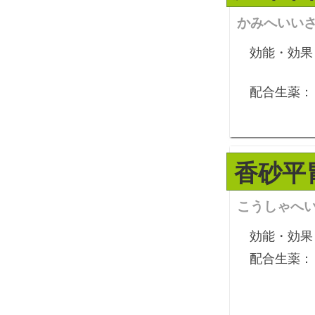
かみへいい
効能・効果
配合生薬：
香砂平
こうしゃへ
効能・効果
配合生薬：