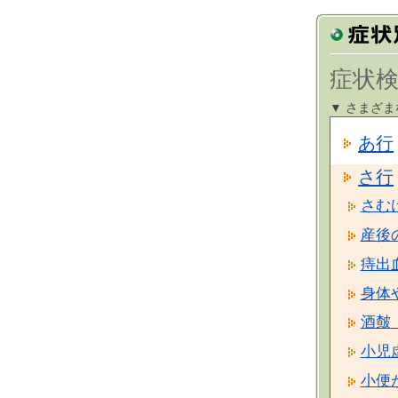
症状検
▼ さまざ
あ行
さ行
さむ
産後
痔出
身体
酒皶
小児
小便