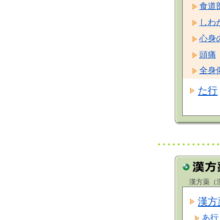
食道
しわ
心身
頭痛
全身
た行
漢方薬（漢
漢方
あ行