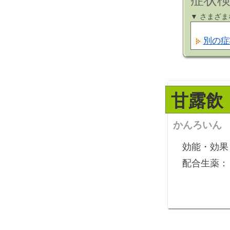
症状検
▼ さまざ
別の症
甘露飲
かんろいん
効能・効果
配合生薬：