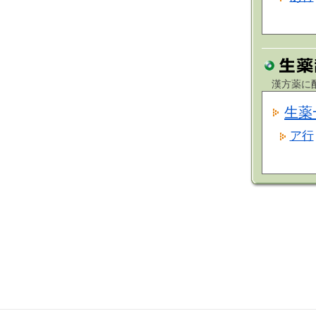
漢方薬に配
生薬
ア行