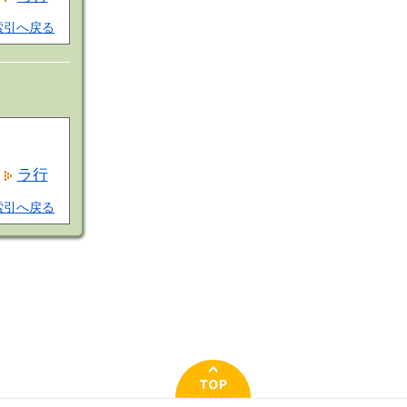
索引へ戻る
ラ行
索引へ戻る