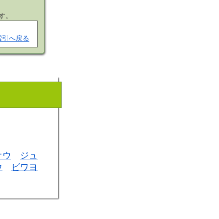
す。
索引へ戻る
オウ
ジュ
ウ
ビワヨ