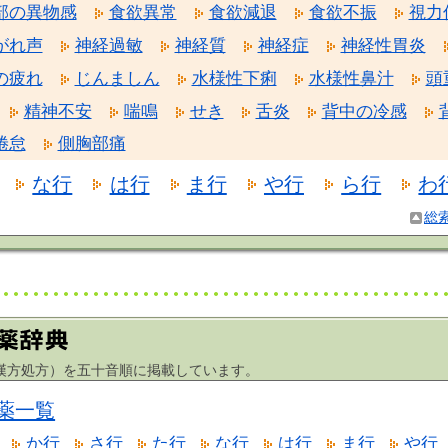
部の異物感
食欲異常
食欲減退
食欲不振
視力
がれ声
神経過敏
神経質
神経症
神経性胃炎
の疲れ
じんましん
水様性下痢
水様性鼻汁
頭
精神不安
喘鳴
せき
舌炎
背中の冷感
倦怠
側胸部痛
な行
は行
ま行
や行
ら行
わ
総
方処方）を五十音順に掲載しています。
薬一覧
か行
さ行
た行
な行
は行
ま行
や行