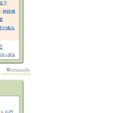
低下
神経痛
重
背の痛み
行
索引へ戻る
ページトップへ
ら行