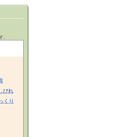
す。
肩
しびれ
っくり