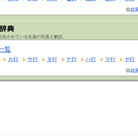
総
合されている生薬の写真と解説。
一覧
カ行
サ行
タ行
ナ行
ハ行
マ行
ヤ行
総