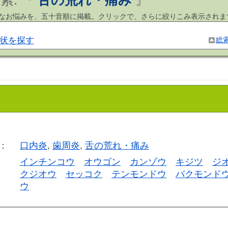
索: 『
舌の荒れ・痛み
』
まなお悩みを、五十音順に掲載。クリックで、さらに絞りこみ表示されま
状を探す
総
：
口内炎
,
歯周炎
,
舌の荒れ・痛み
インチンコウ
オウゴン
カンゾウ
キジツ
ジ
クジオウ
セッコク
テンモンドウ
バクモンド
ウ