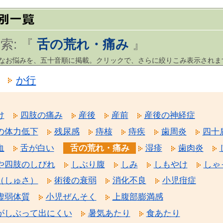
索: 『
舌の荒れ・痛み
』
まなお悩みを、五十音順に掲載。クリックで、さらに絞りこみ表示されま
か行
け
四肢の痛み
産後
産前
産後の神経症
の体力低下
残尿感
痔核
痔疾
歯周炎
四十
血
舌が白い
舌の荒れ・痛み
湿疹
歯肉炎
や四肢のしびれ
しぶり腹
しみ
しもやけ
しゃ
（しゅさ）
術後の衰弱
消化不良
小児疳症
虚弱体質
小児ぜんそく
上腹部膨満感
がしぶって出にくい
暑気あたり
食あたり