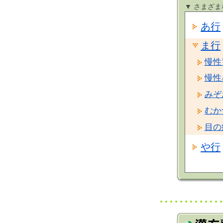
▼ さまざ
あ行
ま行
慢性
慢性
みぞ
むか
目の
や行