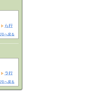
ら行
索引へ戻る
ラ行
索引へ戻る