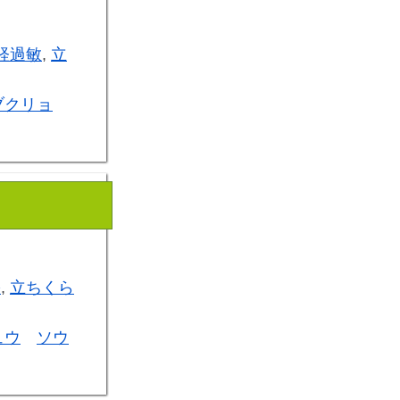
経過敏
,
立
ブクリョ
害
,
立ちくら
ュウ
ソウ