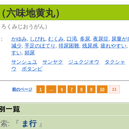
（六味地黄丸）
（ろくみじおうがん）
：
かゆみ
,
しびれ
,
むくみ
,
口渇
,
多尿
,
夜尿症
,
尿量が
減少
,
手足のほてり
,
排尿困難
,
残尿感
,
疲れやすい
すい
,
頻尿
サンシュユ
サンヤク
ジュクジオウ
タクシャ
ウ
ボタンピ
前のページ
1
…
6
7
8
9
10
11
索: 『
ま行
』