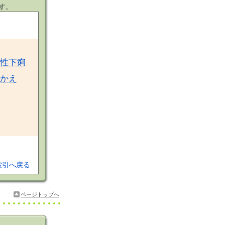
す。
性下痢
かえ
索引へ戻る
ページトップへ