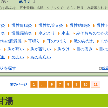
索: 『
ま行
』
まなお悩みを、五十音順に掲載。クリックで、さらに絞りこみ表示されま
胃炎
慢性胃腸炎
慢性気管支炎
慢性結膜炎
慢性
鼻炎
慢性扁桃炎
水ぶとり
水虫
みぞおちのつか
おちの膨満感
耳鳴り
耳のつまり
脈のみだれ
む
み
胸が痛い
胸が苦しい
胸やけ
目の痛み
目の
充血
めまい
ものもらい
状を探す
総
前のページ
1
…
6
7
8
9
10
11
甘湯