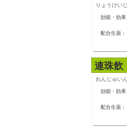
りょうけい
効能・効果
配合生薬：
連珠飲
れんじゅい
効能・効果
配合生薬：