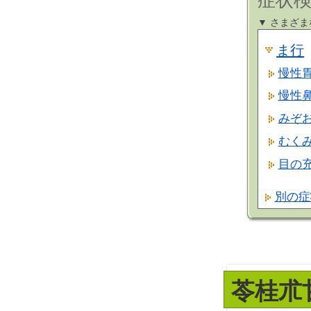
症状検
▼ さまざ
ま行
慢性
慢性
みぞ
むく
目の
別の症
苓桂朮