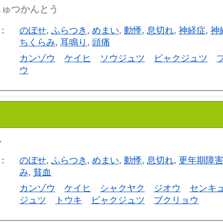
じゅつかんとう
：
のぼせ
,
ふらつき
,
めまい
,
動悸
,
息切れ
,
神経症
,
神
ちくらみ
,
耳鳴り
,
頭痛
カンゾウ
ケイヒ
ソウジュツ
ビャクジュツ
ウ
ん
：
のぼせ
,
ふらつき
,
めまい
,
動悸
,
息切れ
,
更年期障
み
,
貧血
カンゾウ
ケイヒ
シャクヤク
ジオウ
センキ
ジュツ
トウキ
ビャクジュツ
ブクリョウ