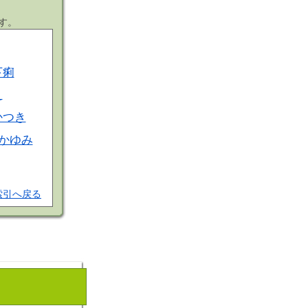
す。
下痢
え
かつき
かゆみ
索引へ戻る