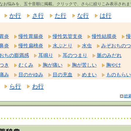
まなお悩みを、五十音順に掲載。クリックで、さらに絞りこみ表示されま
か行
さ行
た行
な行
は行
胃炎
慢性胃腸炎
慢性気管支炎
慢性結膜炎
慢
鼻炎
慢性扁桃炎
水ぶとり
水虫
みぞおちのつ
おちの膨満感
耳鳴り
耳のつまり
脈のみだれ
つき
むくみ
胸が痛い
胸が苦しい
胸やけ
痛み
目のかゆみ
目の充血
めまい
ものもらい
ら行
わ行
総