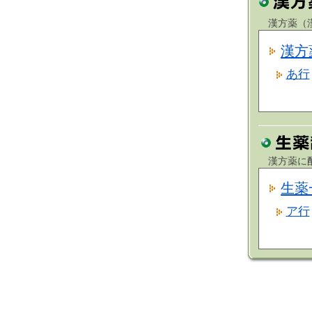
漢方薬（漢
漢方
あ行
漢方薬に配
生薬
ア行