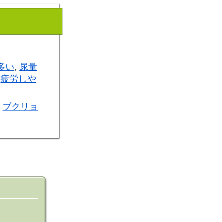
多い
,
尿量
,
疲労しや
ブクリョ