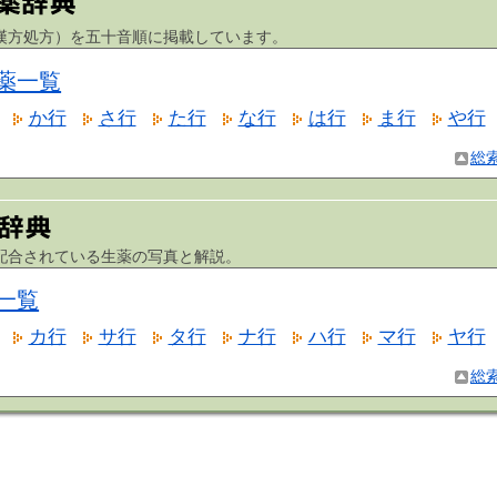
方処方）を五十音順に掲載しています。
薬一覧
か行
さ行
た行
な行
は行
ま行
や行
総
合されている生薬の写真と解説。
一覧
カ行
サ行
タ行
ナ行
ハ行
マ行
ヤ行
総