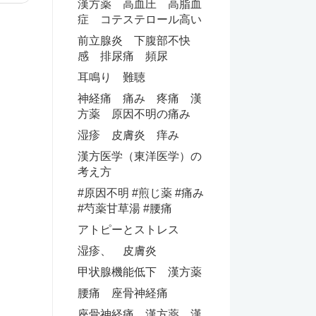
漢方薬 高血圧 高脂血
症 コテステロール高い
前立腺炎 下腹部不快
感 排尿痛 頻尿
耳鳴り 難聴
神経痛 痛み 疼痛 漢
方薬 原因不明の痛み
湿疹 皮膚炎 痒み
漢方医学（東洋医学）の
考え方
#原因不明 #煎じ薬 #痛み
#芍薬甘草湯 #腰痛
アトピーとストレス
湿疹、 皮膚炎
甲状腺機能低下 漢方薬
腰痛 座骨神経痛
座骨神経痛 漢方薬 漢