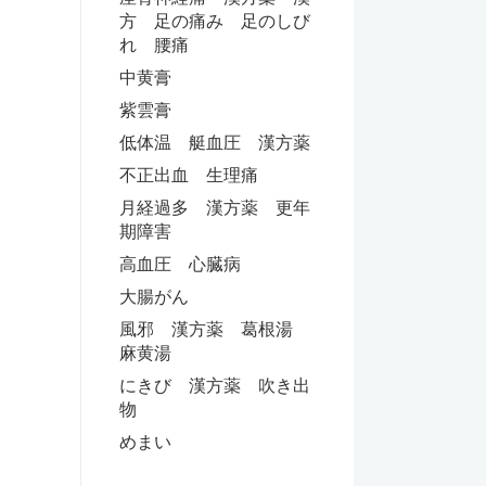
方 足の痛み 足のしび
れ 腰痛
中黄膏
紫雲膏
低体温 艇血圧 漢方薬
不正出血 生理痛
月経過多 漢方薬 更年
期障害
高血圧 心臓病
大腸がん
風邪 漢方薬 葛根湯
麻黄湯
にきび 漢方薬 吹き出
物
めまい