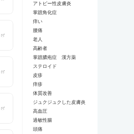
アトピー性皮膚炎
掌蹠角化症
痒い
腰痛
老人
高齢者
掌蹠膿疱症 漢方薬
ステロイド
皮疹
痒疹
体質改善
ジュクジュクした皮膚炎
高血圧
過敏性腸
頭痛