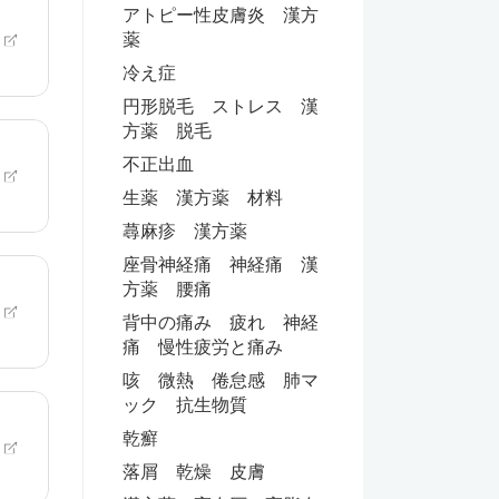
アトピー性皮膚炎 漢方
薬
冷え症
円形脱毛 ストレス 漢
方薬 脱毛
不正出血
生薬 漢方薬 材料
蕁麻疹 漢方薬
座骨神経痛 神経痛 漢
方薬 腰痛
背中の痛み 疲れ 神経
痛 慢性疲労と痛み
咳 微熱 倦怠感 肺マ
ック 抗生物質
乾癬
落屑 乾燥 皮膚