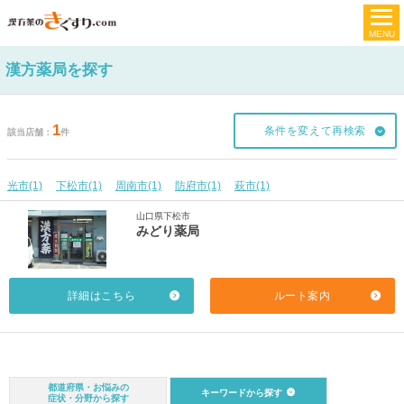
漢方薬局を探す
1
条件を変えて再検索
該当店舗
件
光市(1)
下松市(1)
周南市(1)
防府市(1)
萩市(1)
山口県下松市
みどり薬局
詳細はこちら
ルート案内
都道府県・お悩みの
キーワードから探す
症状・分野から探す