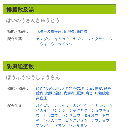
排膿散及湯
はいのうさんきゅうとう
効能・効果：
化膿性皮膚疾患
,
扁桃炎
,
歯肉炎
配合生薬：
カンゾウ
キキョウ
キジツ
シャクヤク
シ
ョウキョウ
タイソウ
防風通聖散
ぼうふうつうしょうさん
効能・効果：
にきび
,
のぼせ
,
ふきでもの
,
むくみ
,
便秘
,
副鼻
腔炎
,
動悸
,
湿疹
,
皮膚炎
,
肥満
,
肩こり
,
蓄膿症
,
高血圧
配合生薬：
オウゴン
カッセキ
カンゾウ
キキョウ
ケ
イガイ
サンシシ
シャクヤク
ショウキョ
ウ
セッコウ
センキュウ
ダイオウ
トウ
キ
ハッカヨウ
ビャクジュツ
ボウショウ
ボウフウ
マオウ
レンギョウ