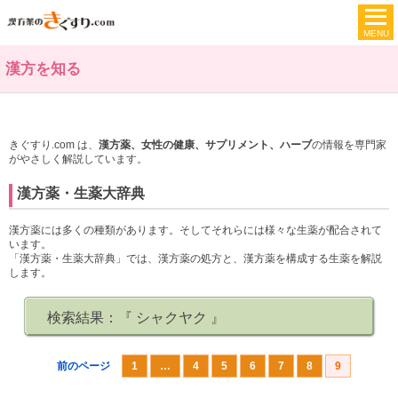
漢方を知る
きぐすり.com は、
漢方薬、女性の健康、サプリメント、ハーブ
の情報を専門家
がやさしく解説しています。
漢方薬・生薬大辞典
漢方薬には多くの種類があります。そしてそれらには様々な生薬が配合されて
います。
「漢方薬・生薬大辞典」では、漢方薬の処方と、漢方薬を構成する生薬を解説
します。
検索結果：『
シャクヤク
』
前のページ
1
…
4
5
6
7
8
9