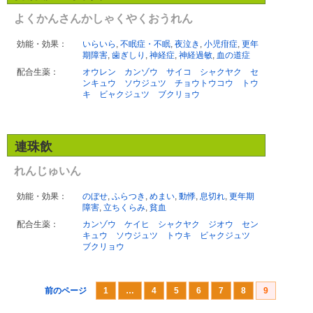
よくかんさんかしゃくやくおうれん
効能・効果：
いらいら
,
不眠症・不眠
,
夜泣き
,
小児疳症
,
更年
期障害
,
歯ぎしり
,
神経症
,
神経過敏
,
血の道症
配合生薬：
オウレン
カンゾウ
サイコ
シャクヤク
セ
ンキュウ
ソウジュツ
チョウトウコウ
トウ
キ
ビャクジュツ
ブクリョウ
連珠飲
れんじゅいん
効能・効果：
のぼせ
,
ふらつき
,
めまい
,
動悸
,
息切れ
,
更年期
障害
,
立ちくらみ
,
貧血
配合生薬：
カンゾウ
ケイヒ
シャクヤク
ジオウ
セン
キュウ
ソウジュツ
トウキ
ビャクジュツ
ブクリョウ
前のページ
1
…
4
5
6
7
8
9