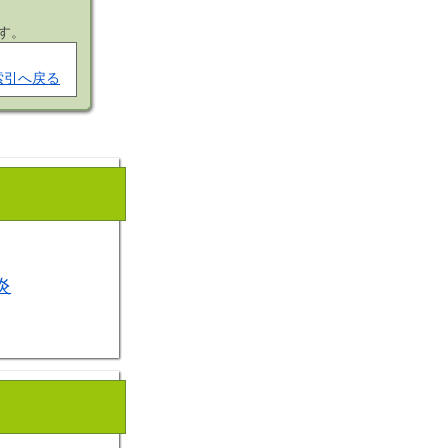
す。
索引へ戻る
炎