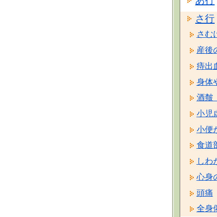
さ行
さむ
産後
痔出
身体
酒皶
小児
小便
食道
しわ
心身
頭痛
全身