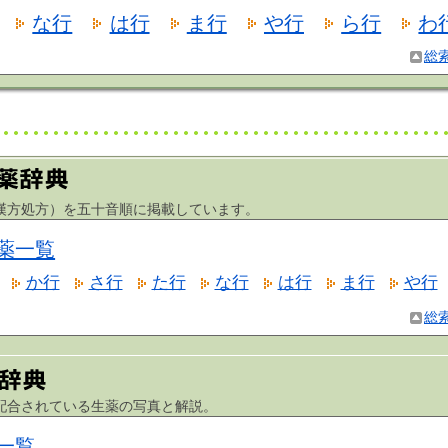
な行
は行
ま行
や行
ら行
わ
総
方処方）を五十音順に掲載しています。
薬一覧
か行
さ行
た行
な行
は行
ま行
や行
総
合されている生薬の写真と解説。
一覧