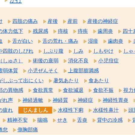
け
四肢の痛み
産後
産前
産後の神経症
の体力低下
残尿感
痔核
痔疾
歯周炎
四十
血
舌が白い
舌の荒れ・痛み
湿疹
歯肉炎
や四肢のしびれ
しぶり腹
しみ
しもやけ
しゃ
（しゅさ）
術後の衰弱
消化不良
小児疳症
虚弱体質
小児ぜんそく
上腹部膨満感
がしぶって出にくい
暑気あたり
食あたり
部の異物感
食欲異常
食欲減退
食欲不振
視力
がれ声
神経過敏
神経質
神経症
神経性胃炎
の疲れ
じんましん
水様性下痢
水様性鼻汁
頭
精神不安
喘鳴
せき
舌炎
背中の冷感
倦怠
側胸部痛