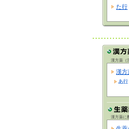
た行
漢方薬（漢
漢方
あ行
漢方薬に配
生薬