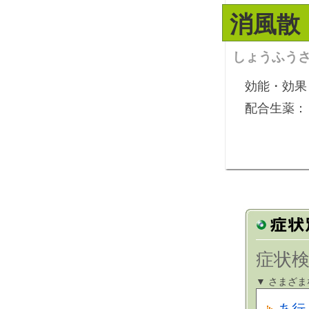
消風散
しょうふう
効能・効果
配合生薬：
症状検
▼ さまざ
あ行