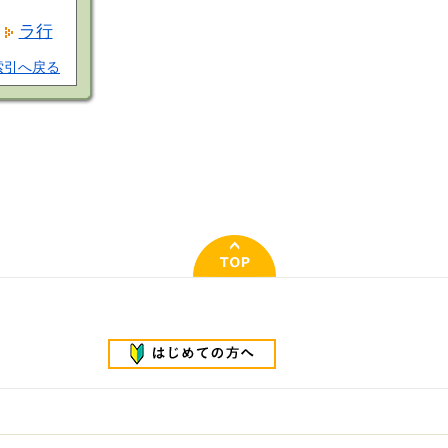
ラ行
索引へ戻る