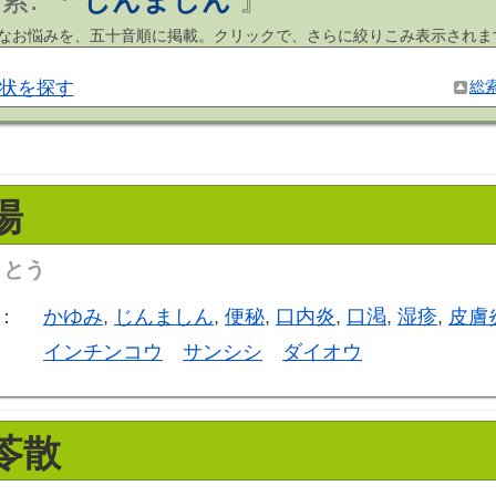
索: 『
じんましん
』
まなお悩みを、五十音順に掲載。クリックで、さらに絞りこみ表示されま
状を探す
総
湯
うとう
：
かゆみ
,
じんましん
,
便秘
,
口内炎
,
口渇
,
湿疹
,
皮膚
インチンコウ
サンシシ
ダイオウ
苓散