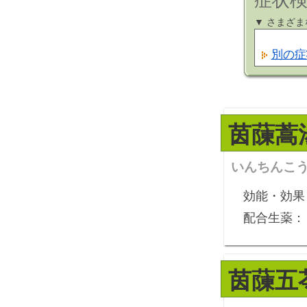
症状検
▼ さまざ
別の症
茵蔯蒿
いんちんこ
効能・効果
配合生薬：
茵蔯五