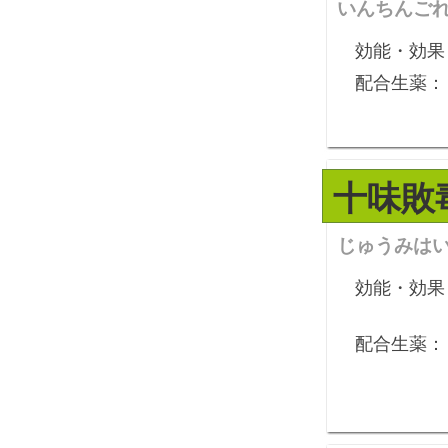
いんちんご
効能・効果
配合生薬：
十味敗
じゅうみは
効能・効果
配合生薬：