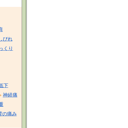
肩
しびれ
っくり
低下
神経痛
重
背の痛み