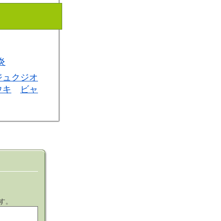
炎
ジュクジオ
ウキ
ビャ
す。