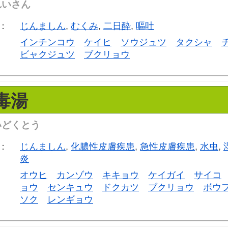
れいさん
：
じんましん
,
むくみ
,
二日酔
,
嘔吐
インチンコウ
ケイヒ
ソウジュツ
タクシャ
ビャクジュツ
ブクリョウ
毒湯
いどくとう
：
じんましん
,
化膿性皮膚疾患
,
急性皮膚疾患
,
水虫
,
炎
オウヒ
カンゾウ
キキョウ
ケイガイ
サイコ
ョウ
センキュウ
ドクカツ
ブクリョウ
ボウ
ソク
レンギョウ