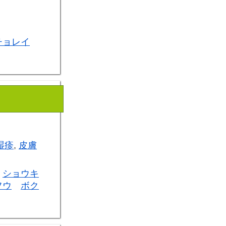
チョレイ
湿疹
,
皮膚
ショウキ
フウ
ボク