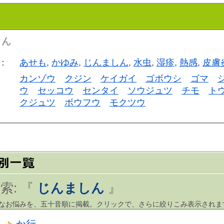
さん
：
あせも
,
かゆみ
,
じんましん
,
水虫
,
湿疹
,
熱感
,
皮膚
カンゾウ
クジン
ケイガイ
ゴボウシ
ゴマ
ウ
セッコウ
センタイ
ソウジュツ
チモ
ト
クジュツ
ボウフウ
モクツウ
索: 『
じんましん
』
まなお悩みを、五十音順に掲載。クリックで、さらに絞りこみ表示されま
か行