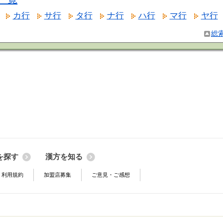
カ行
サ行
タ行
ナ行
ハ行
マ行
ヤ行
総
を探す
漢方を知る
利用規約
加盟店募集
ご意見・ご感想