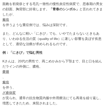
面皰を初発疹とする毛孔一致性の慢性炎症性病変で、思春期の男女
の顔面、胸背部に好発します。
「青春のシンボル」
と言われてきま
したが、
瘢痕
を伴うような重症例では、悩みは深刻です。
また、どんなに軽い「にきび」でも、いやでたまらないときもあ
り、いわゆる生活の質（quality of life）に著しい影響を及ぼす疾患
として、適切な治療が求められるものです。
例：「にきび」で悩む男性
Kさんは、20代の男性で、両こめかみから下顎まで、目と口を結ん
だラインの外側に、膿疱、
嚢腫
、
瘢痕
を伴う、
ざ瘡病変
が見られ、通常の抗生物質内服や外用療法にても再発を繰り返し、
増悪してきたため、来院されました。