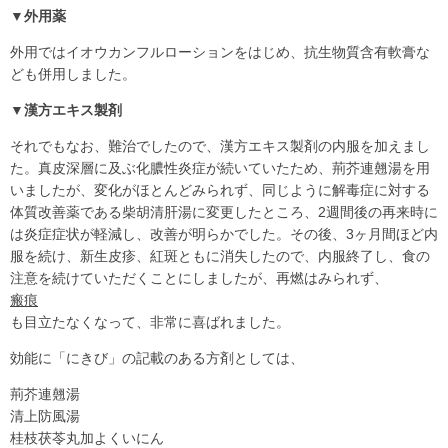
▼外用薬
外用ではイオウカンフルローションをはじめ、抗生物質含有軟膏な
ども併用しました。
▼漢方エキス製剤
それでもなお、難治でしたので、漢方エキス製剤の内服を加えまし
た。真皮深層に及ぶ化膿性炎症が続いていたため、荊芥連翹湯を用
いましたが、変化がほとんどみられず、同じように解毒症に対する
体質改善薬である柴胡清肝湯に変更したところ、2週間後の再来時に
は炎症症状が軽減し、改善が明らかでした。その後、3ヶ月間ほど内
服を続け、新生皮疹、紅斑ともに消失したので、内服終了し、食の
注意を続けていただくことにしましたが、再燃はみられず、
瘢痕
も目立たなくなって、非常に喜ばれました。
効能に「にきび」の記載のある方剤としては、
荊芥連翹湯
清上防風湯
桂枝茯苓丸加よくいにん