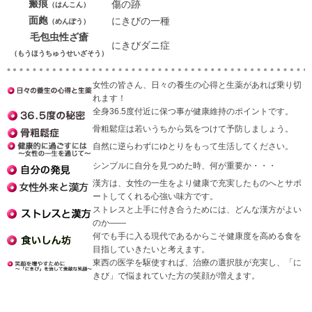
瘢痕
傷の跡
（はんこん）
面皰
にきびの一種
（めんぽう）
毛包虫性ざ瘡
にきびダニ症
（もうほうちゅうせいざそう）
女性の皆さん、日々の養生の心得と生薬があれば乗り切
れます！
全身36.5度付近に保つ事が健康維持のポイントです。
骨粗鬆症は若いうちから気をつけて予防しましょう。
自然に逆らわずにゆとりをもって生活してください。
シンプルに自分を見つめた時、何が重要か・・・
漢方は、女性の一生をより健康で充実したものへとサポ
ートしてくれる心強い味方です。
ストレスと上手に付き合うためには、どんな漢方がよい
のか――
何でも手に入る現代であるからこそ健康度を高める食を
目指していきたいと考えます。
東西の医学を駆使すれば、治療の選択肢が充実し、「に
きび」で悩まれていた方の笑顔が増えます。