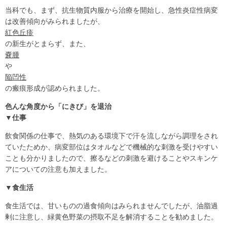
当科でも、まず、抗生物質内服から治療を開始し、急性炎症性病変
は改善傾向がみられましたが、
紅色丘疹
の新生がとまらず、また、
嚢腫
や
陥凹性
の瘢痕形成が認められました。
色んな角度から「にきび」を退治
▼仕事
飲食関係の仕事で、熱気のある環境下で汗を流しながら調理をされ
ていたためか、病変部位はタオルなどで機械的な刺激を受けやすい
ことも分かりましたので、擦るなどの刺激を避けることやスキンケ
アについての注意も加えました。
▼食生活
食生活では、甘いものの過食傾向はみられませんでしたが、油脂過
剰に注意し、緑黄色野菜の摂取不足を解消することを勧めました。