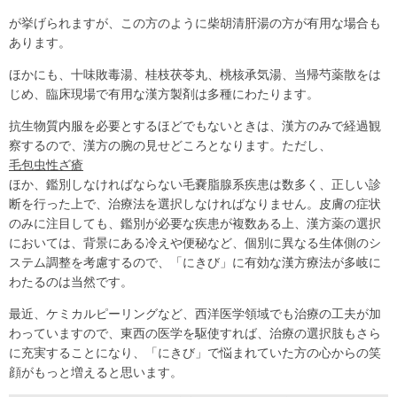
が挙げられますが、この方のように柴胡清肝湯の方が有用な場合も
あります。
ほかにも、十味敗毒湯、桂枝茯苓丸、桃核承気湯、当帰芍薬散をは
じめ、臨床現場で有用な漢方製剤は多種にわたります。
抗生物質内服を必要とするほどでもないときは、漢方のみで経過観
察するので、漢方の腕の見せどころとなります。ただし、
毛包虫性ざ瘡
ほか、鑑別しなければならない毛嚢脂腺系疾患は数多く、正しい診
断を行った上で、治療法を選択しなければなりません。皮膚の症状
のみに注目しても、鑑別が必要な疾患が複数ある上、漢方薬の選択
においては、背景にある冷えや便秘など、個別に異なる生体側のシ
ステム調整を考慮するので、「にきび」に有効な漢方療法が多岐に
わたるのは当然です。
最近、ケミカルピーリングなど、西洋医学領域でも治療の工夫が加
わっていますので、東西の医学を駆使すれば、治療の選択肢もさら
に充実することになり、「にきび」で悩まれていた方の心からの笑
顔がもっと増えると思います。