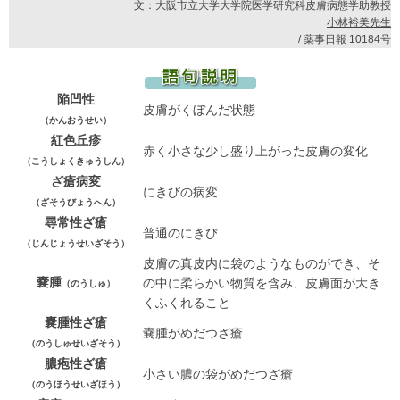
文：大阪市立大学大学院医学研究科皮膚病態学助教授
小林裕美先生
/ 薬事日報 10184号
陥凹性
皮膚がくぼんだ状態
（かんおうせい）
紅色丘疹
赤く小さな少し盛り上がった皮膚の変化
（こうしょくきゅうしん）
ざ瘡病変
にきびの病変
（ざそうびょうへん）
尋常性ざ瘡
普通のにきび
（じんじょうせいざそう）
皮膚の真皮内に袋のようなものができ、そ
嚢腫
の中に柔らかい物質を含み、皮膚面が大き
（のうしゅ）
くふくれること
嚢腫性ざ瘡
嚢腫がめだつざ瘡
（のうしゅせいざそう）
膿疱性ざ瘡
小さい膿の袋がめだつざ瘡
（のうほうせいざほう）