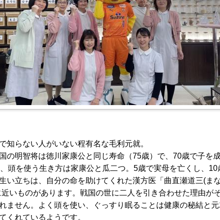
で知らない人がいない程有名な毛利元就。
国の明智将は徳川家康公と同じ寿命（75歳）で、70歳で子を
）、頭を使う生き方は家康公と瓜二つ。5歳で実母を亡くし、10
生い立ちは、自分の命を助けてくれた漢方医「曲直瀬道三(ま
に近いものがあります。戦国の世に二人を引き合わせた理由が
れません。よく頭を使い、ぐっすり眠ることは健康の秘結と元
てくれているようです。