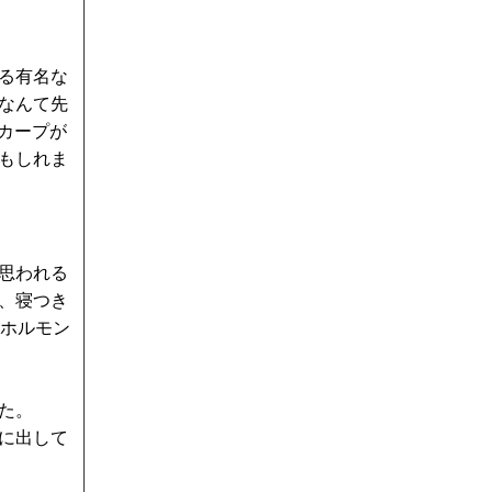
る有名な
なんて先
島カープが
もしれま
思われる
、寝つき
長ホルモン
た。
に出して