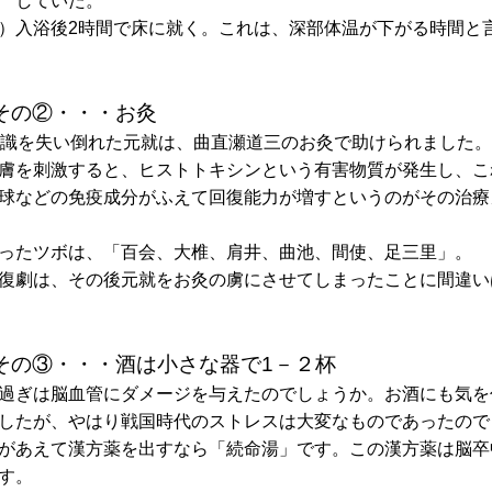
いた。
入浴後2時間で床に就く。これは、深部体温が下がる時間と
その②・・・お灸
意識を失い倒れた元就は、曲直瀬道三のお灸で助けられました。
膚を刺激すると、ヒストトキシンという有害物質が発生し、こ
球などの免疫成分がふえて回復能力が増すというのがその治療
ったツボは、「百会、大椎、肩井、曲池、間使、足三里」。
復劇は、その後元就をお灸の虜にさせてしまったことに間違い
その③・・・酒は小さな器で1－２杯
過ぎは脳血管にダメージを与えたのでしょうか。お酒にも気を
したが、やはり戦国時代のストレスは大変なものであったので
があえて漢方薬を出すなら「続命湯」です。この漢方薬は脳卒
す。