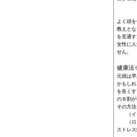
よく頭を
教えとな
を見通す
女性に人
せん。
健康法
元就は早
かもしれ
を良くす
の８割が
その方法
（イ）
（ロ）
ストレス