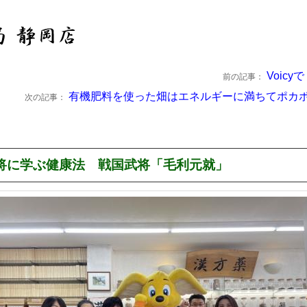
Voicy
前の記事：
有機肥料を使った畑はエネルギーに満ちてポカ
次の記事：
将に学ぶ健康法 戦国武将「毛利元就」