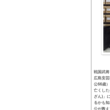
戦国武将
広島安芸
公66歳
亡くした
ざん)」
るかも知
公が教え