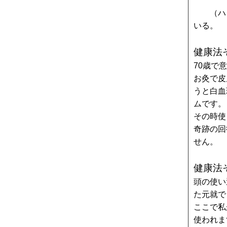
して
（ハ）
いる。
健康法
70歳で
お灸で皮
うと白血
ムです。
その時使
奇跡の回
せん。
健康法
頭の使い
た元就で
ここで私
使われま