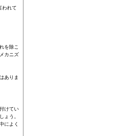
言われて
れを除こ
メカニズ
はありま
付けてい
しょう。
中によく