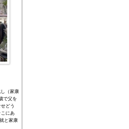
成し（家康
歳で父を
なせどう
そこにあ
就と家康