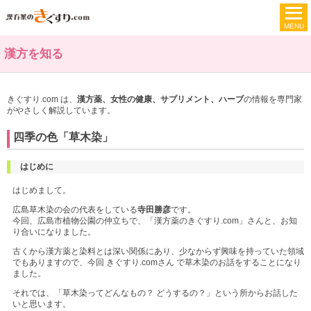
漢方を知る
きぐすり.com は、
漢方薬、女性の健康、サプリメント、ハーブ
の情報を専門家
がやさしく解説しています。
四季の色「草木染」
はじめに
はじめまして。
広島草木染の会の代表をしている
寺田勝彦
です。
今回、広島市植物公園の仲立ちで、「漢方薬のきぐすり.com」さんと、お知
り合いになりました。
古くから漢方薬と染料とは深い関係にあり、少なからず興味を持っていた領域
でもありますので、今回 きぐすり.comさん で草木染のお話をすることになり
ました。
それでは、「草木染ってどんなもの？ どうするの？」という所からお話した
いと思います。