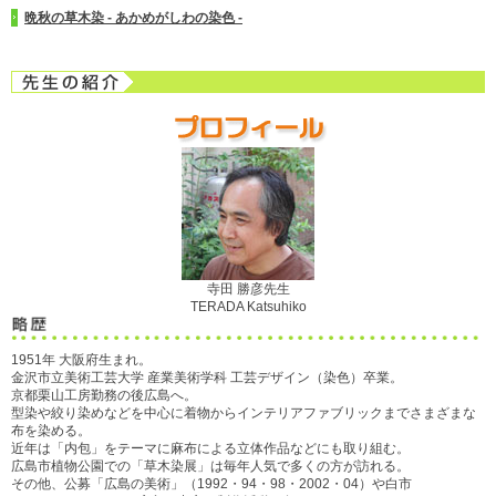
晩秋の草木染 - あかめがしわの染色 -
寺田 勝彦先生
TERADA Katsuhiko
1951年 大阪府生まれ。
金沢市立美術工芸大学 産業美術学科 工芸デザイン（染色）卒業。
京都栗山工房勤務の後広島へ。
型染や絞り染めなどを中心に着物からインテリアファブリックまでさまざまな
布を染める。
近年は「内包」をテーマに麻布による立体作品などにも取り組む。
広島市植物公園での「草木染展」は毎年人気で多くの方が訪れる。
その他、公募「広島の美術」（1992・94・98・2002・04）や白市