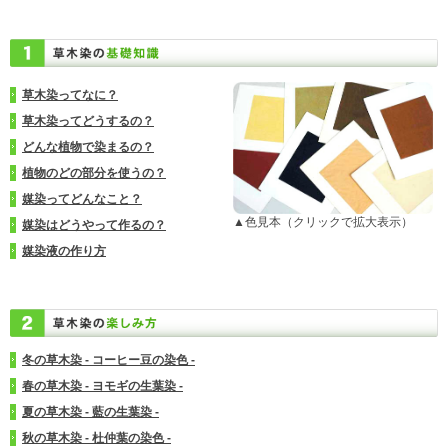
草木染ってなに？
草木染ってどうするの？
どんな植物で染まるの？
植物のどの部分を使うの？
媒染ってどんなこと？
▲色見本（クリックで拡大表示）
媒染はどうやって作るの？
媒染液の作り方
冬の草木染 - コーヒー豆の染色 -
春の草木染 - ヨモギの生葉染 -
夏の草木染 - 藍の生葉染 -
秋の草木染 - 杜仲葉の染色 -