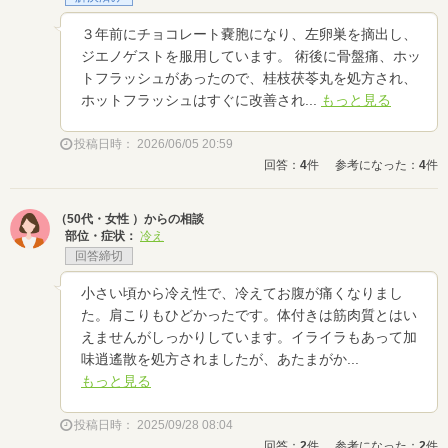
３年前にチョコレート嚢胞になり、左卵巣を摘出し、
ジエノゲストを服用しています。 術後に骨盤痛、ホッ
トフラッシュがあったので、桂枝茯苓丸を処方され、
ホットフラッシュはすぐに改善され...
もっと見る
投稿日時： 2026/06/05 20:59
回答：
4
件
参考になった：
4
件
（50代・女性 ）からの相談
部位・症状：
冷え
回答締切
小さい頃から冷え性で、冷えてお腹が痛くなりまし
た。肩こりもひどかったです。体付きは筋肉質とはい
えませんがしっかりしています。イライラもあって加
味逍遙散を処方されましたが、あたまがか...
もっと見る
投稿日時： 2025/09/28 08:04
回答：
2
件
参考になった：
2
件