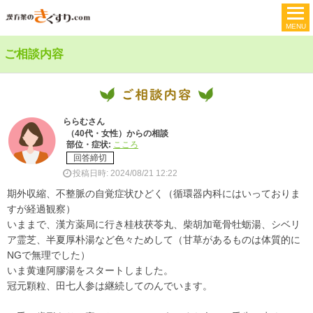
ご相談内容
ららむさん
（40代・女性）からの相談
部位・症状:
こころ
回答締切
投稿日時: 2024/08/21 12:22
期外収縮、不整脈の自覚症状ひどく（循環器内科にはいっておりま
すが経過観察）
いままで、漢方薬局に行き桂枝茯苓丸、柴胡加竜骨牡蛎湯、シベリ
ア霊芝、半夏厚朴湯など色々ためして（甘草があるものは体質的に
NGで無理でした）
いま黄連阿膠湯をスタートしました。
冠元顆粒、田七人参は継続してのんでいます。