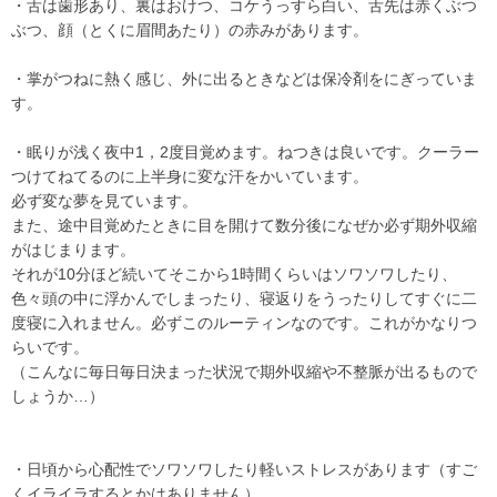
・舌は歯形あり、裏はおけつ、コケうっすら白い、舌先は赤くぶつ
ぶつ、顔（とくに眉間あたり）の赤みがあります。
・掌がつねに熱く感じ、外に出るときなどは保冷剤をにぎっていま
す。
・眠りが浅く夜中1，2度目覚めます。ねつきは良いです。クーラー
つけてねてるのに上半身に変な汗をかいています。
必ず変な夢を見ています。
また、途中目覚めたときに目を開けて数分後になぜか必ず期外収縮
がはじまります。
それが10分ほど続いてそこから1時間くらいはソワソワしたり、
色々頭の中に浮かんでしまったり、寝返りをうったりしてすぐに二
度寝に入れません。必ずこのルーティンなのです。これがかなりつ
らいです。
（こんなに毎日毎日決まった状況で期外収縮や不整脈が出るもので
しょうか…）
・日頃から心配性でソワソワしたり軽いストレスがあります（すご
くイライラするとかはありません）