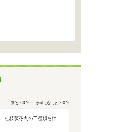
3
0
回答：
件
参考になった：
件
、桂枝茯苓丸の三種類を検