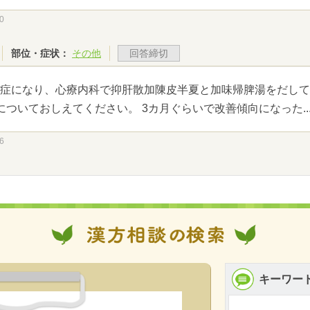
0
部位・症状：
その他
回答締切
症になり、心療内科で抑肝散加陳皮半夏と加味帰脾湯をだして
についておしえてください。 3カ月ぐらいで改善傾向になった..
6
キーワー