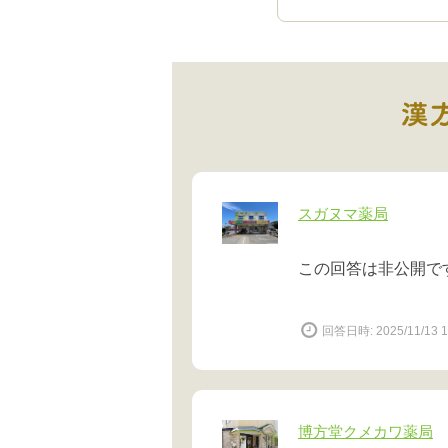
スガヌマ薬局
この回答は非公開で
回答日時: 2025/11/13 1
博方堂クメカワ薬局