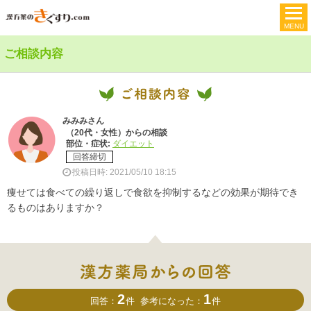
ご相談内容
みみみさん
（20代・女性）からの相談
部位・症状:
ダイエット
回答締切
投稿日時: 2021/05/10 18:15
痩せては食べての繰り返しで食欲を抑制するなどの効果が期待でき
るものはありますか？
2
1
回答：
件
参考になった：
件