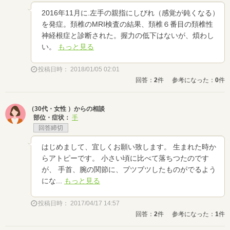
2016年11月に.左手の親指にしびれ（感覚が鈍くなる）
を発症。頚椎のMRI検査の結果、頚椎６番目の頚椎性
神経根症と診断された。握力の低下はないが、煩わし
い。
もっと見る
投稿日時： 2018/01/05 02:01
回答：
2
件
参考になった：
0
件
（30代・女性 ）からの相談
部位・症状：
手
回答締切
はじめまして、宜しくお願い致します。 生まれた時か
らアトピーです。 小さい頃に比べて落ちつたのです
が、 手首、腕の関節に、ブツブツしたものがでるよう
にな...
もっと見る
投稿日時： 2017/04/17 14:57
回答：
2
件
参考になった：
1
件