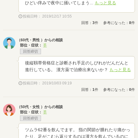
ひどい痒みで夜中に掻いてしまう...
もっと見る
投稿日時： 2019/12/17 10:55
回答：
3
件
参考になった：
8
件
（60代・男性 ）からの相談
部位・症状：
手
回答締切
後縦靱帯骨格症と診断され手足のしびれがだんだんと
進行している。 漢方薬で治療出来ないか？
もっと見る
投稿日時： 2019/10/03 09:19
回答：
1
件
参考になった：
0
件
（50代・女性 ）からの相談
部位・症状：
手
回答締切
ツムラ62番を飲んでます。 指の関節が腫れたり痛かっ
たり、足がこむら返りするのは漢方を飲んでいるのに