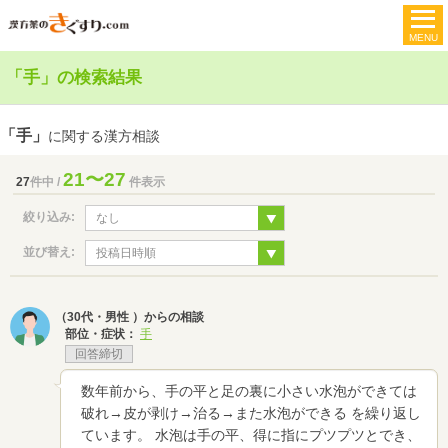
「手」の検索結果
「手」
に関する漢方相談
21〜27
27
件中 /
件表示
絞り込み:
並び替え:
（30代・男性 ）からの相談
部位・症状：
手
回答締切
数年前から、手の平と足の裏に小さい水泡ができては
破れ→皮が剥け→治る→また水泡ができる を繰り返し
ています。 水泡は手の平、得に指にプツプツとでき、