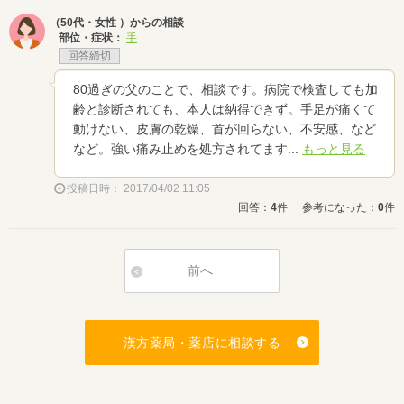
（50代・女性 ）からの相談
部位・症状：
手
回答締切
80過ぎの父のことで、相談です。病院で検査しても加
齢と診断されても、本人は納得できず。手足が痛くて
動けない、皮膚の乾燥、首が回らない、不安感、など
など。強い痛み止めを処方されてます...
もっと見る
投稿日時： 2017/04/02 11:05
回答：
4
件
参考になった：
0
件
前へ
漢方薬局・薬店に相談する