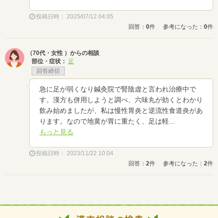
投稿日時： 2025/07/12 04:05
回答：
0
件
参考になった：
0
件
（70代・女性 ）からの相談
部位・症状：
足
回答締切
急に足が弱くなり鍼灸院で腎陰虚と言われ治療中で
す。漢方も併用しようと調べ、六味丸が効くとわかり
飲み始めましたが、私は慢性胃炎と逆流性食道炎があ
ります。なので地黄が胃に重たく、足は軽...
もっと見る
投稿日時： 2023/11/22 10:04
回答：
2
件
参考になった：
2
件