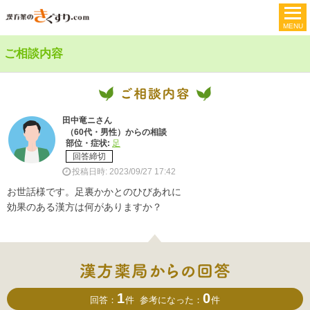
ご相談内容
田中竜ニさん
（60代・男性）からの相談
部位・症状:
足
回答締切
投稿日時: 2023/09/27 17:42
お世話様です。足裏かかとのひびあれに
効果のある漢方は何がありますか？
1
0
回答：
件
参考になった：
件