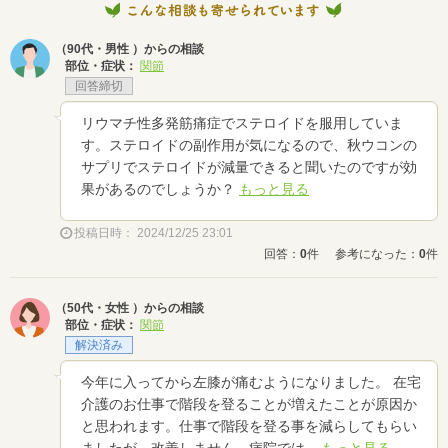
（90代・男性 ）からの相談
部位・症状：
関節
回答締切
リウマチ性多発筋痛症でステロイドを服用していま
す。ステロイドの副作用が気になるので、秋ウコンの
サプリでステロイドが減量できると聞いたのですが効
果があるのでしょうか？
もっと見る
投稿日時： 2024/12/25 23:01
回答：
0
件
参考になった：
0
件
（50代・女性 ）からの相談
部位・症状：
関節
解決済み
今年に入ってから左膝が痛むようになりました。 在宅
介護のお仕事で階段を登ることが増えたことが原因か
と思われます。仕事で階段を登る事を減らしてもらい