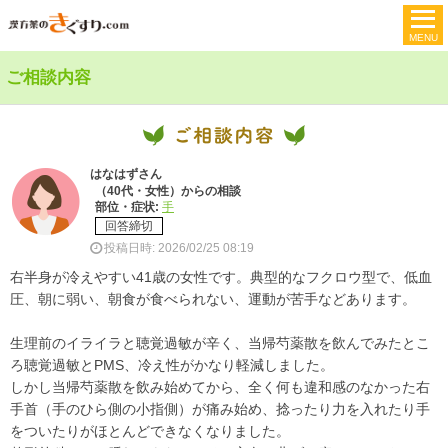
ご相談内容
はなはずさん
（40代・女性）からの相談
部位・症状:
手
回答締切
投稿日時: 2026/02/25 08:19
右半身が冷えやすい41歳の女性です。典型的なフクロウ型で、低血
圧、朝に弱い、朝食が食べられない、運動が苦手などあります。
生理前のイライラと聴覚過敏が辛く、当帰芍薬散を飲んでみたとこ
ろ聴覚過敏とPMS、冷え性がかなり軽減しました。
しかし当帰芍薬散を飲み始めてから、全く何も違和感のなかった右
手首（手のひら側の小指側）が痛み始め、捻ったり力を入れたり手
をついたりがほとんどできなくなりました。