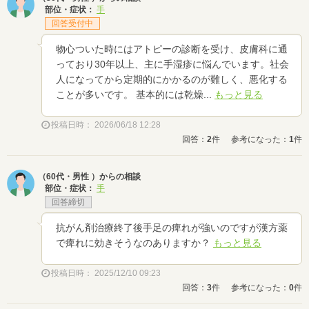
部位・症状：
手
回答受付中
物心ついた時にはアトピーの診断を受け、皮膚科に通
っており30年以上、主に手湿疹に悩んでいます。社会
人になってから定期的にかかるのが難しく、悪化する
ことが多いです。 基本的には乾燥...
もっと見る
投稿日時： 2026/06/18 12:28
回答：
2
件
参考になった：
1
件
（60代・男性 ）からの相談
部位・症状：
手
回答締切
抗がん剤治療終了後手足の痺れが強いのですが漢方薬
で痺れに効きそうなのありますか？
もっと見る
投稿日時： 2025/12/10 09:23
回答：
3
件
参考になった：
0
件