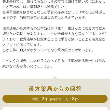
整形外科では、腫れてもないしその方向に曲げて痛いのははおかし
いと言われ、軽い腱鞘炎との診断でした。
当帰芍薬散を飲まなくなると手首の痛みはびっくりするほど軽減し
ますので、当帰芍薬散が原因なのではと考えています。
聴覚過敏が軽減するのは本当に有り難く、生活が楽になるので飲み
続けたい気持ちがあります。小さい子供が大きな音を立てることが
よくあり、聴覚過敏が軽減することは手首が痛いことよりも完全な
メリットに感じています。
しかし体に負担がかかっているなら飲み続けるか迷います。
このような場合（片方が良くなって片方に不調が出る場合）は飲み
続けない方が良いのでしょうか。
2
2
回答：
件
参考になった：
件