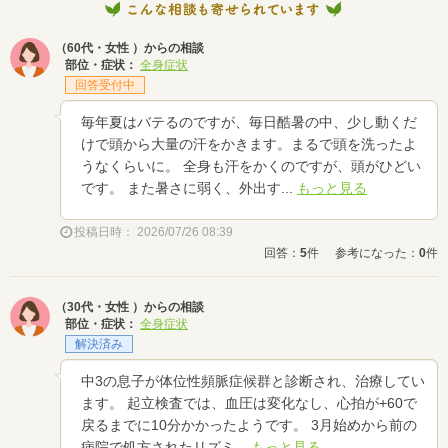
（60代・女性 ）からの相談
部位・症状：
全身症状
回答受付中
毎年夏はバテるのですが、毎日酷暑の中、少し動くだ
けで頭から大量の汗をかきます。まるで頭を洗ったよ
うなくらいに。 全身も汗をかくのですが、頭がひどい
です。 また暑さに弱く、外出す...
もっと見る
投稿日時： 2026/07/26 08:39
回答：
5
件
参考になった：
0
件
（30代・女性 ）からの相談
部位・症状：
全身症状
解決済み
中3の息子が体位性頻脈症候群と診断され、治療してい
ます。 起立検査では、血圧は変化なし、心拍が+60で
戻るまでに10分かかったようです。 3月始めから前の
病院で処方されたリズミ...
もっと見る