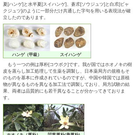
夏[ハンゲ]と水半夏[スイハンゲ]、蒼朮[ソウジュツ]と白朮[ビャ
クジュツ]のように一部分だけ共通した字句を用いる表現法が確
立したのであります。
ハンゲ（甲級）
スイハンゲ
もう一つの例は厚朴[コウボク]です。我が国ではホオノキの樹
皮を蒸らし加工処理して生薬を調製し、日本薬局方の規格もそ
のものを基本に作成されているのですが、中国や韓国では原植
物が異なるものを異なる加工法で調製しており、局方試験の結
果、両者は品質的にも若干異なることが分かってきておりま
す。
ホオノキ（厚朴）
凹葉厚朴(唐厚朴)