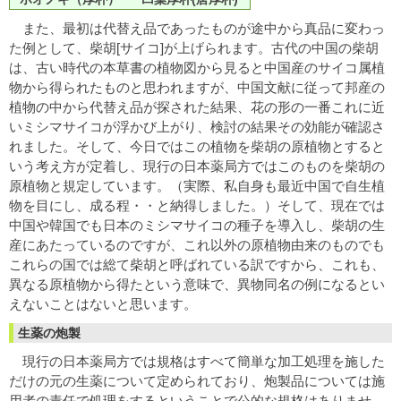
また、最初は代替え品であったものが途中から真品に変わっ
た例として、柴胡[サイコ]が上げられます。古代の中国の柴胡
は、古い時代の本草書の植物図から見ると中国産のサイコ属植
物から得られたものと思われますが、中国文献に従って邦産の
植物の中から代替え品が探された結果、花の形の一番これに近
いミシマサイコが浮かび上がり、検討の結果その効能が確認さ
れました。そして、今日ではこの植物を柴胡の原植物とすると
いう考え方が定着し、現行の日本薬局方ではこのものを柴胡の
原植物と規定しています。（実際、私自身も最近中国で自生植
物を目にし、成る程・・と納得しました。）そして、現在では
中国や韓国でも日本のミシマサイコの種子を導入し、柴胡の生
産にあたっているのですが、これ以外の原植物由来のものでも
これらの国では総て柴胡と呼ばれている訳ですから、これも、
異なる原植物から得たという意味で、異物同名の例になるとい
えないことはないと思います。
生薬の炮製
現行の日本薬局方では規格はすべて簡単な加工処理を施した
だけの元の生薬について定められており、炮製品については施
用者の責任で処理をするということで公的な規格はありませ