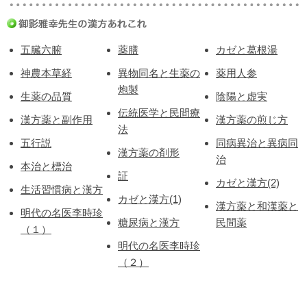
五臓六腑
薬膳
カゼと葛根湯
神農本草経
異物同名と生薬の
薬用人参
炮製
生薬の品質
陰陽と虚実
伝統医学と民間療
漢方薬と副作用
漢方薬の煎じ方
法
五行説
同病異治と異病同
漢方薬の剤形
治
本治と標治
証
カゼと漢方(2)
生活習慣病と漢方
カゼと漢方(1)
漢方薬と和漢薬と
明代の名医李時珍
糖尿病と漢方
民間薬
（１）
明代の名医李時珍
（２）