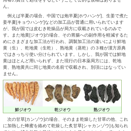
ん。
例えば半夏の場合、中国では炮半夏[ホウハンゲ]、生姜で煮た
姜半夏[キョウハンゲ]などの加工品が普通に用いられています
が、我が国では皮むき乾燥品が局方に収載されているのみで
す。また地黄[ジオウ]の場合、その胃腸への副作用を軽減するた
めにさまざまな加工法が行われ、調製加工法の違いにより鮮地
黄（生）、乾地黄（生乾）、熟地黄（蒸乾）の３種が漢方原典
ではきっちり使い分けられています。しかし、我が国では鮮地
黄はほとんど用いられず、また現行の日本薬局方には、乾地
黄、熟地黄共に同じ地黄の名前で収載され、別項にはなってい
ません。
鮮ジオウ
乾ジオウ
熟ジオウ
次の甘草[カンゾウ]の場合、そのまま乾燥した甘草の他、これ
に加熱した蜂蜜を絡めて乾燥した炙甘草[シャカンゾウ]も知られ