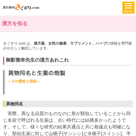
漢方を知る
きぐすり.com は、
漢方薬、女性の健康、サプリメント、ハーブ
の情報を専門家
がやさしく解説しています。
御影雅幸先生の漢方あれこれ
～その歴史と現状～
異物同名
実際、異なる品質のものなのに形が類似していることから同
じ名前で呼ばれる生薬は、古い時代には結構多かったようで
す。そして、様々な研究の結果共通点と共に相違点も明確にな
り、類似生薬に対して山梔子[サンシシ]と水梔子[スイシシ]、半