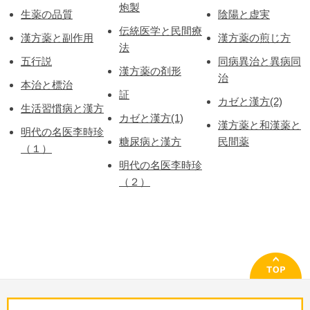
炮製
生薬の品質
陰陽と虚実
伝統医学と民間療
漢方薬と副作用
漢方薬の煎じ方
法
五行説
同病異治と異病同
漢方薬の剤形
治
本治と標治
証
カゼと漢方(2)
生活習慣病と漢方
カゼと漢方(1)
漢方薬と和漢薬と
明代の名医李時珍
糖尿病と漢方
民間薬
（１）
明代の名医李時珍
（２）