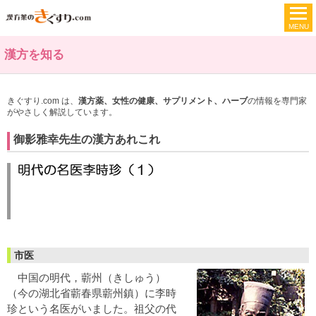
漢方を知る
きぐすり.com は、
漢方薬、女性の健康、サプリメント、ハーブ
の情報を専門家
がやさしく解説しています。
御影雅幸先生の漢方あれこれ
市医
中国の明代，蘄州（きしゅう）
（今の湖北省蘄春県蘄州鎮）に李時
珍という名医がいました。祖父の代