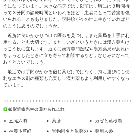
うになっています。大きな病院では，以前は，時には３時間待
って３分間の診療時間といわれるほど，患者にとって苦痛を強
いられることもありました。李時珍が今の世に生きていればど
のように思うのでしょうか。
近所に良いかかりつけの医師を見つけ，また薬局を上手に利
用することも大切です。また，いざというときには漢方薬もけ
っこう役に立ちます。近くに漢方専門医院や漢方薬局があれば
ちょっとしたときに立ち寄って相談するなど，なじみになって
おくとよいでしょう。
最近では手間がかかる煎じ薬だけではなく，持ち運びにも便
利なエキス剤の種類も充実し，漢方薬もより利用しやすくなっ
ています。
五臓六腑
薬膳
カゼと葛根湯
神農本草経
異物同名と生薬の
薬用人参