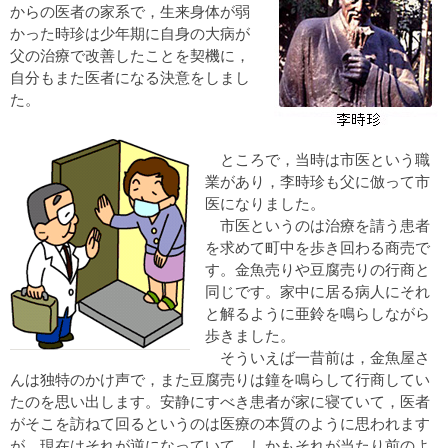
からの医者の家系で，生来身体が弱
かった時珍は少年期に自身の大病が
父の治療で改善したことを契機に，
自分もまた医者になる決意をしまし
た。
ところで，当時は市医という職
業があり，李時珍も父に倣って市
医になりました。
市医というのは治療を請う患者
を求めて町中を歩き回わる商売で
す。金魚売りや豆腐売りの行商と
同じです。家中に居る病人にそれ
と解るように亜鈴を鳴らしながら
歩きました。
そういえば一昔前は，金魚屋さ
んは独特のかけ声で，また豆腐売りは鐘を鳴らして行商してい
たのを思い出します。安静にすべき患者が家に寝ていて，医者
がそこを訪ねて回るというのは医療の本質のように思われます
が，現在はそれが逆になっていて，しかもそれが当たり前のよ