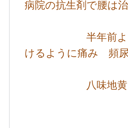
病院の抗生剤で腰は
半年前より、生
けるように痛み 頻
八味地黄丸にて