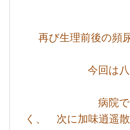
再び生理前後の頻尿
今回は八味地黄
病院での抑肝
く、 次に加味逍遥散