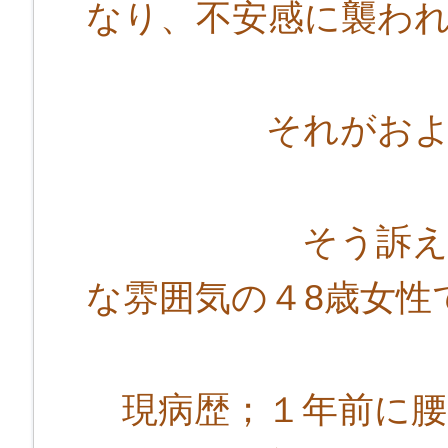
なり、不安感に襲わ
それがおよそ月
そう訴えるHさ
な雰囲気の４8歳女性
現病歴；１年前に腰