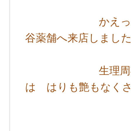
かえってふら
谷薬舗へ来店しま
生理周期は２０
は はりも艶もなく