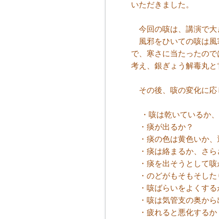
いただきました。
今回の咳は、講演で大
風邪をひいての咳は風寒
で、寒さに当たったので
考え、銀ぎょう解毒丸と
その後、咳の変化に応
・咳は乾いているか、
・痰が出るか？
・痰の色は黄色いか、
・痰は絡まるか、さら
・痰を出そうとして咳
・のどがもそもそした
・咳ばらいをよくする
・咳は気管支の奥から
・疲れると悪化するか