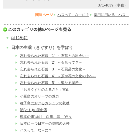
371-4639（事務）
関連ページ
ハスって、な～に？
薬用に用いる「ハス」
はじめに
日本の生薬（きぐすり）を学ぼう
忘れ去られた石菖［1］～石菖との出会い～
忘れ去られた石菖［2］～石菖って？～
忘れ去られた石菖［3］～石風呂の文化～
忘れ去られた石菖［4］～茶や花の文化の中へ～
忘れ去られた石菖［5］～聖なる場所～
「おきぐすりのふるさと」富山
小豆島のオリーブの魅力
種子島におけるガジュツの収穫
鞆(とも)の保命酒
熊本の川“緑川、白川、黒川”色々
日本に一つ日本一の味噌の天神
ハスって、な～に？