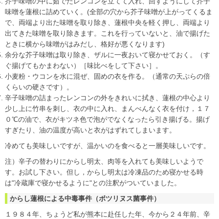
芥子味噌の中に茹でたレンコンを立てて入れ、回すようにして芥子
味噌を蓮根に詰めていく。(全部の穴から芥子味噌が上がってくるま
で、両端より出た味噌を取り除き、蓮根中央を軽く押し、両端より
出てきた味噌を取り除きます。これを行っていないと、油で揚げた
ときに横から味噌がはみだし、格好が悪くなります)
余分な芥子味噌は取り除き、ザルに一夜おいて寝かせておく。（す
ぐ揚げてもかまわない）［味比べをして下さい］。
小麦粉・ウコンを水に混ぜ、固めの衣を作る。（通常の天ぷらの倍
くらいの硬さです）。
辛子味噌の詰まったレンコンの外をきれいに拭き、蓮根の中心より
少し上に竹串を刺し、衣の中に入れ、まんべんなく衣を付け，１７
０℃の油で、衣がキツネ色で泡がでなくなったら引き揚げる。揚げ
すぎたり、油の温度が高いと衣がはずれてしまいます。
冷めても美味しいですが、温かいのを食べると一層美味しいです。
注）辛子の替わりにからし明太、肉等を入れても美味しいようで
す。お試し下さい。但し，からし明太は冷凍品のため寝かせる時
は"冷蔵庫で寝かせるように"との注釈がついていました。
からし蓮根による中毒事件（ボツリヌス菌事件）
１９８４年、ちょうど私が熊本に赴任した年、今から２４年前、辛