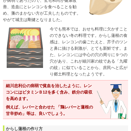
が病弱であったので、玄宅和尚が健康改
善、造血にとレンコンを食べることを勧
め、藩のまかない方が工夫したものです。
やがて城主は剛健となりました。
今でも熊本では、おせち料理に欠かすこと
のできない冬の料理です。からし蓮根の食
感は、レンコンの歯ごたえと、芥子のツン
と鼻に抜ける刺激が、とても新鮮です。ま
た、レンコンには中心の穴の周りに９つの
穴があり、これが細川家の紋である「九曜
の紋」に似ていることから、庶民へと広が
り郷土料理となったようです。
細川忠利公の病弱で貧血を治したように、レン
コンにはビタミンＢ12を多く含み、鉄分の吸収
を高めます。
例えば、レバーと合わせた 「鶏レバーと蓮根の
甘辛炒め」等は、良いでしょう。
からし蓮根の作り方