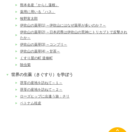
熊本名産「からし蓮根」
薬用に用いる「ハス」
牧野富太郎
伊吹山の薬草[1] ～伊吹山にはなぜ薬草が多いのか？～
伊吹山の薬草[2] ～日本武尊は伊吹山の荒神にトリカブトで反撃され
たか～
伊吹山の薬草[3] ～コンブリ～
伊吹山の薬草[4] ～甘茶～
くすり屋の町 道修町
除虫菊
世界の生薬（きぐすり）を学ぼう
茯苓の産地を訪ねて～１～
茯苓の産地を訪ねて～２～
ローズヒップに出逢う旅：チリ
ベトナム桂皮