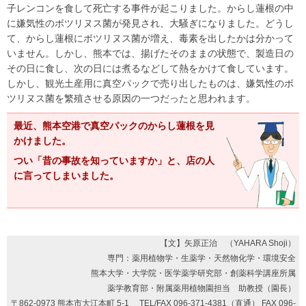
子レンコンを食して死亡する事件が起こりました。からし蓮根の中
に嫌気性のボツリヌス菌が発見され、大騒ぎになりました。どうし
て、からし蓮根にボツリヌス菌が増え、毒素を出したかは分かって
いません。しかし、熊本では、揚げたそのままの状態で、製造日の
その日に食し、次の日には煮るなどして熱をかけて食しています。
しかし、観光土産用に真空パックで売り出したものは、嫌気性のボ
ツリヌス菌を繁殖させる原因の一つだったと思われます。
最近、熊本空港で真空パックのからし蓮根を見
かけました。
つい「昔の事故を知っていますか」と、店の人
に言ってしまいました。
【文】矢原正治 （YAHARA Shoji）
専門：薬用植物学・生薬学・天然物化学・環境安全
熊本大学・大学院・医学薬学研究部・創薬科学講座所属
薬学教育部・附属薬用植物園担当 助教授（園長）
〒862-0973 熊本市大江本町 5-1 TEL/FAX 096-371-4381（直通） FAX 096-