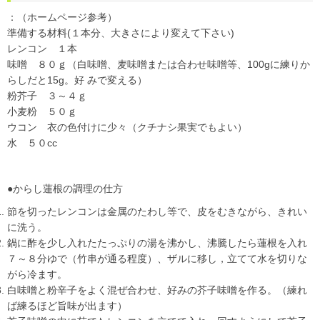
：（ホームページ参考）
準備する材料(１本分、大きさにより変えて下さい)
レンコン １本
味噌 ８０ｇ（白味噌、麦味噌または合わせ味噌等、100gに練りか
らしだと15g。好 みで変える）
粉芥子 ３～４ｇ
小麦粉 ５０ｇ
ウコン 衣の色付けに少々（クチナシ果実でもよい）
水 ５０cc
●からし蓮根の調理の仕方
節を切ったレンコンは金属のたわし等で、皮をむきながら、きれい
に洗う。
鍋に酢を少し入れたたっぷりの湯を沸かし、沸騰したら蓮根を入れ
７～８分ゆで（竹串が通る程度）、ザルに移し，立てて水を切りな
がら冷ます。
白味噌と粉辛子をよく混ぜ合わせ、好みの芥子味噌を作る。（練れ
ば練るほど旨味が出ます）