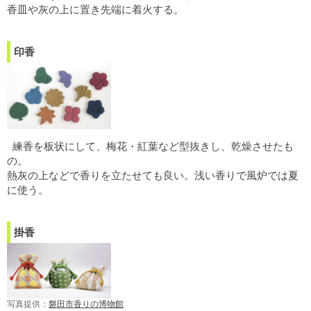
香皿や灰の上に置き先端に着火する。
印香
練香を板状にして、梅花・紅葉など型抜きし、乾燥させたも
の。
熱灰の上などで香りを立たせても良い。浅い香りで風炉では夏
に使う。
掛香
写真提供：
磐田市香りの博物館