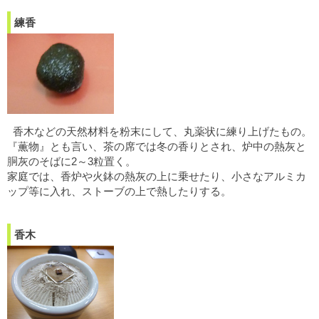
練香
香木などの天然材料を粉末にして、丸薬状に練り上げたもの。
『薫物』とも言い、茶の席では冬の香りとされ、炉中の熱灰と
胴灰のそばに2～3粒置く。
家庭では、香炉や火鉢の熱灰の上に乗せたり、小さなアルミカ
ップ等に入れ、ストーブの上で熱したりする。
香木