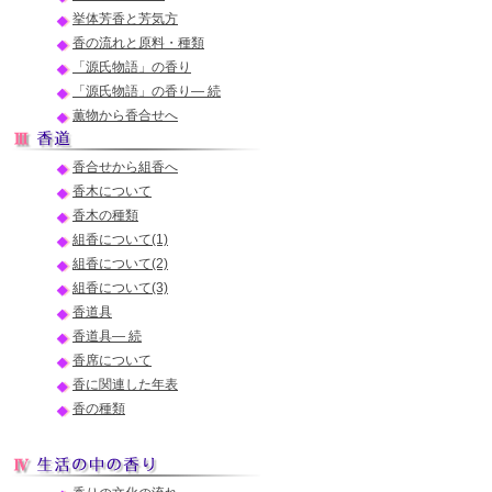
挙体芳香と芳気方
香の流れと原料・種類
「源氏物語」の香り
「源氏物語」の香り― 続
薫物から香合せへ
香合せから組香へ
香木について
香木の種類
組香について(1)
組香について(2)
組香について(3)
香道具
香道具― 続
香席について
香に関連した年表
香の種類