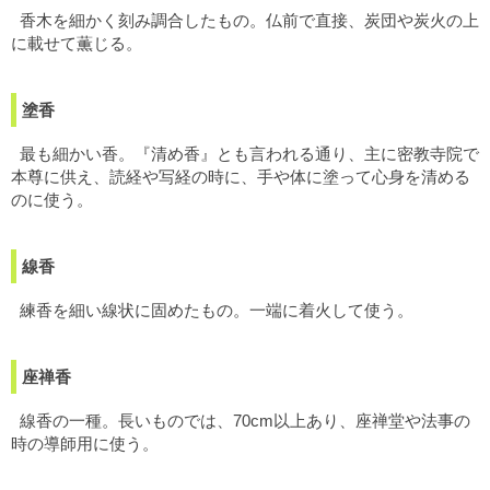
香木を細かく刻み調合したもの。仏前で直接、炭団や炭火の上
に載せて薫じる。
塗香
最も細かい香。『清め香』とも言われる通り、主に密教寺院で
本尊に供え、読経や写経の時に、手や体に塗って心身を清める
のに使う。
線香
練香を細い線状に固めたもの。一端に着火して使う。
座禅香
線香の一種。長いものでは、70cm以上あり、座禅堂や法事の
時の導師用に使う。