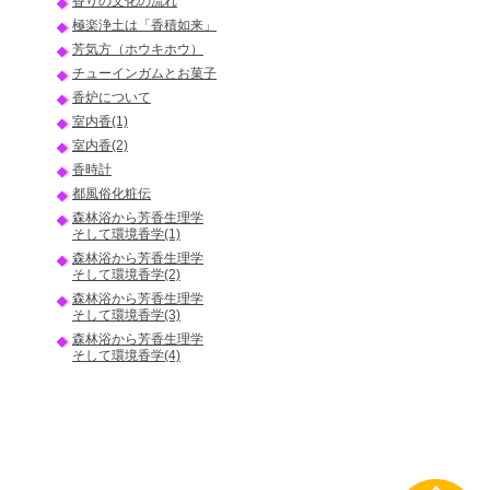
香りの文化の流れ
極楽浄土は「香積如来」
芳気方（ホウキホウ）
チューインガムとお菓子
香炉について
室内香(1)
室内香(2)
香時計
都風俗化粧伝
森林浴から芳香生理学
そして環境香学(1)
森林浴から芳香生理学
そして環境香学(2)
森林浴から芳香生理学
そして環境香学(3)
森林浴から芳香生理学
そして環境香学(4)