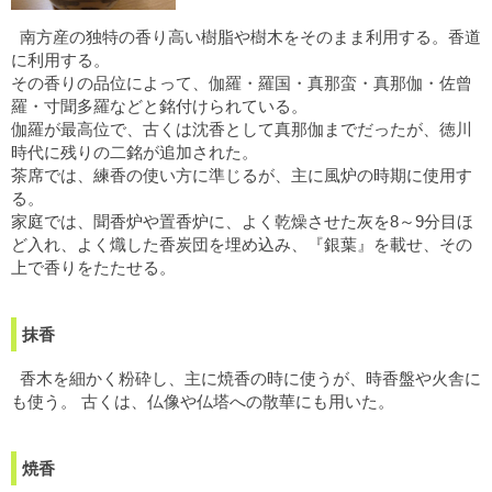
南方産の独特の香り高い樹脂や樹木をそのまま利用する。香道
に利用する。
その香りの品位によって、伽羅・羅国・真那蛮・真那伽・佐曾
羅・寸聞多羅などと銘付けられている。
伽羅が最高位で、古くは沈香として真那伽までだったが、徳川
時代に残りの二銘が追加された。
茶席では、練香の使い方に準じるが、主に風炉の時期に使用す
る。
家庭では、聞香炉や置香炉に、よく乾燥させた灰を8～9分目ほ
ど入れ、よく熾した香炭団を埋め込み、『銀葉』を載せ、その
上で香りをたたせる。
抹香
香木を細かく粉砕し、主に焼香の時に使うが、時香盤や火舎に
も使う。 古くは、仏像や仏塔への散華にも用いた。
焼香