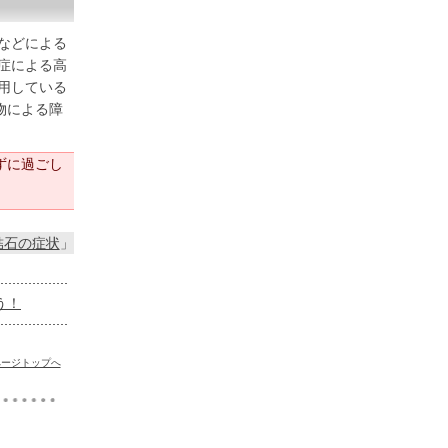
などによる
症による高
用している
物による障
ずに過ごし
結石の症状
」
う！
ページトップへ