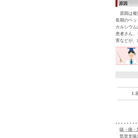
原因
原因は複数
長期のベッ
カルシウム
患者さん、
害などが、
1
咳・痰・
気管支喘