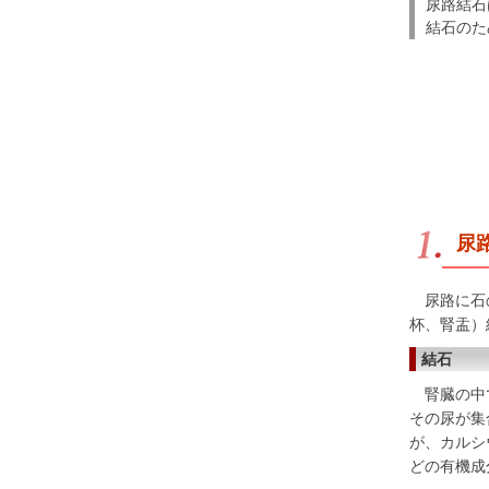
尿路結石
結石のた
尿
尿路に石の
杯、腎盂）
結石
腎臓の中で
その尿が集
が、カルシ
どの有機成