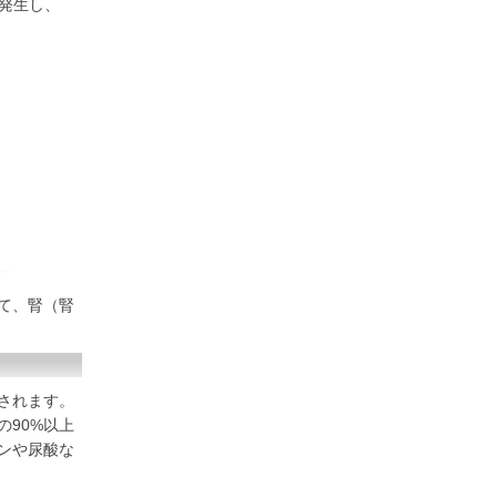
発生し、
て、腎（腎
されます。
90%以上
ンや尿酸な