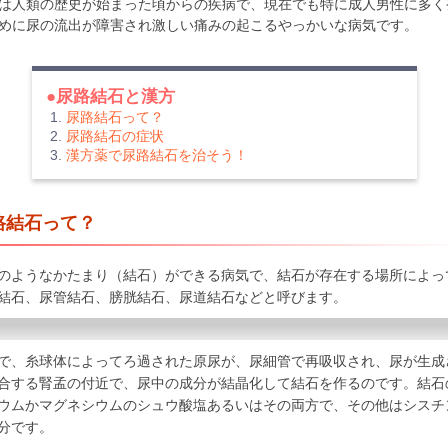
は人類の歴史が始まった頃からの疾病で、現在でも特に成人男性に多く
めに尿の流出が障害され激しい痛みの起こるやっかいな病気です。
●尿路結石と漢方
尿路結石って？
尿路結石の症状
漢方薬で尿路結石を治そう！
路結石って？
ようなかたまり（結石）ができる病気で、結石が存在する場所によっ
結石、尿管結石、膀胱結石、尿道結石などと呼びます。
、糸球体によってろ過された原尿が、尿細管で再吸収され、尿が生成
合する腎孟の付近で、尿中の成分が結晶化して結石を作るのです。結石の
ウムかマグネシウムのシュウ酸塩あるいはその両方で、その他はシスチ
分です。