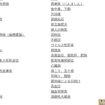
冷房病
蕁麻疹（じんましん）
食中毒、下痢
片頭痛
群
尿路結石
前立腺肥大
婦人の病気
周病（歯槽膿漏）
花粉症
不眠症
ウイルス性肝炎
ル
膀胱炎
高脂血症、脂肪肝、肥満
老人性乾皮症
変形性膝関節症
心臓病
性皮膚炎
肩こり、五十肩
耳鳴り、難聴
紫外線による日焼け
高血圧
脳血管障害
精
潰瘍性大腸炎