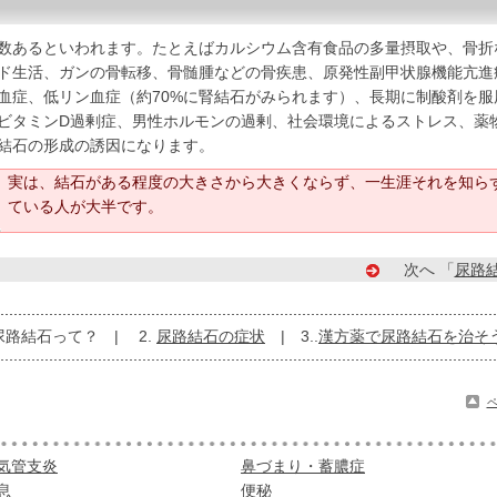
あるといわれます。たとえばカルシウム含有食品の多量摂取や、骨折
ド生活、ガンの骨転移、骨髄腫などの骨疾患、原発性副甲状腺機能亢進
血症、低リン血症（約70%に腎結石がみられます）、長期に制酸剤を服
ビタミンD過剰症、男性ホルモンの過剰、社会環境によるストレス、薬
結石の形成の誘因になります。
実は、
結石がある程度の大きさから大きくならず、一生涯それを知ら
ている人が大半です
。
次へ 「
尿路
.尿路結石って？ | 2.
尿路結石の症状
| 3..
漢方薬で尿路結石を治そ
気管支炎
鼻づまり・蓄膿症
息
便秘