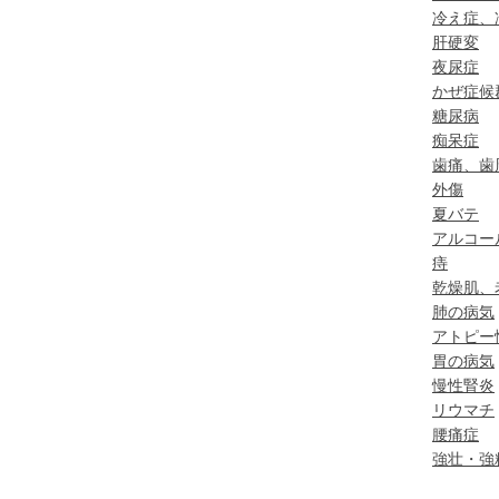
冷え症、
肝硬変
夜尿症
かぜ症候
糖尿病
痴呆症
歯痛、歯
外傷
夏バテ
アルコー
痔
乾燥肌、
肺の病気
アトピー
胃の病気
慢性腎炎
リウマチ
腰痛症
強壮・強