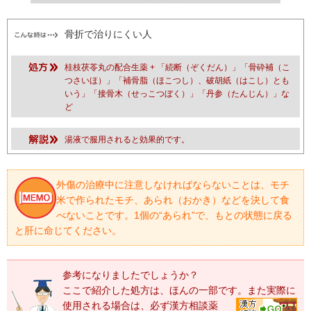
骨折で治りにくい人
桂枝茯苓丸の配合生薬 + 「続断（ぞくだん）」「骨砕補（こ
つさいほ）」「補骨脂（ほこつし）、破胡紙（はこし）とも
いう」「接骨木（せっこつぼく）」「丹参（たんじん）」な
ど
湯液で服用されると効果的です。
外傷の治療中に注意しなければならないことは、モチ
米で作られたモチ、あられ（おかき）などを決して食
べないことです。1個の“あられ”で、もとの状態に戻る
と肝に命じてください。
参考になりましたでしょうか？
ここで紹介した処方は、ほんの一部です。
また実際に
使用される場合は、必ず漢方相談薬