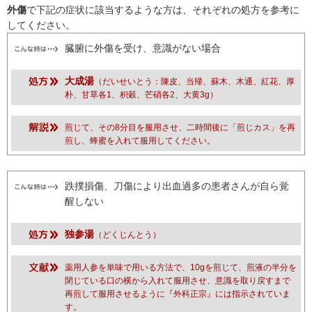
外傷
で下記の症状に該当するような方は、それぞれの処方を参考に
してください。
臓腑に外傷を受け、意識がない場合
大成湯
（だいせいとう：陳皮、当帰、蘇木、木通、紅花、厚
朴、甘草各1、枳穀、芒硝各2、大黄3g）
煎じて、その8分目を服用させ、二時間後に「煎じカス」を再
煎し、蜂蜜を入れて服用してください。
跌撲損傷、刀傷により出血過多の患者さんが自ら覚
醒しない
独参湯
（どくじんとう）
薬用人参を単味で用いる方法で、10gを煎じて、煎液の半分を
閉じている口の横から入れて服用させ、意識を取り戻すまで
再煎して服用させるように『外科正宗』には指示されていま
す。