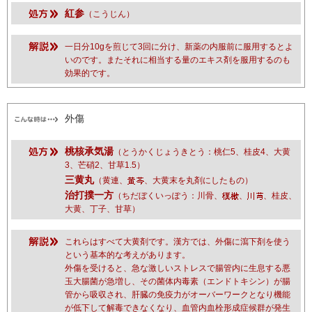
紅参
（こうじん）
一日分10gを煎じて3回に分け、新薬の内服前に服用するとよ
いのです。またそれに相当する量のエキス剤を服用するのも
効果的です。
外傷
桃核承気湯
（とうかくじょうきとう：桃仁5、桂皮4、大黄
3、芒硝2、甘草1.5）
三黄丸
（黄連、
、大黄末を丸剤にしたもの）
治打撲一方
（ちだぼくいっぽう：川骨、
、
、桂皮、
大黄、丁子、甘草）
これらはすべて大黄剤です。漢方では、外傷に瀉下剤を使う
という基本的な考えがあります。
外傷を受けると、急な激しいストレスで腸管内に生息する悪
玉大腸菌が急増し、その菌体内毒素（エンドトキシン）が腸
管から吸収され、肝臓の免疫力がオーバーワークとなり機能
が低下して解毒できなくなり、血管内血栓形成症候群が発生