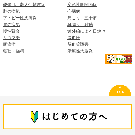
乾燥肌、老人性乾皮症
変形性膝関節症
肺の病気
心臓病
アトピー性皮膚炎
肩こり、五十肩
胃の病気
耳鳴り、難聴
慢性腎炎
紫外線による日焼け
リウマチ
高血圧
腰痛症
脳血管障害
強壮・強精
潰瘍性大腸炎