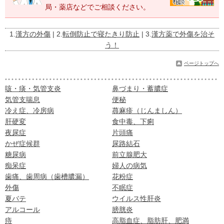
局・薬店などでご相談ください。
1.
漢方の外傷
| 2.
転倒防止で寝たきり防止
| 3.
漢方薬で外傷を治そ
う！
ページトップへ
咳・痰・気管支炎
鼻づまり・蓄膿症
気管支喘息
便秘
冷え症、冷房病
蕁麻疹（じんましん）
肝硬変
食中毒、下痢
夜尿症
片頭痛
かぜ症候群
尿路結石
糖尿病
前立腺肥大
痴呆症
婦人の病気
歯痛、歯周病（歯槽膿漏）
花粉症
外傷
不眠症
夏バテ
ウイルス性肝炎
アルコール
膀胱炎
痔
高脂血症、脂肪肝、肥満