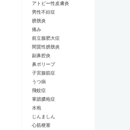
アトピー性皮膚炎
男性不妊症
膀胱炎
痛み
前立腺肥大症
間質性膀胱炎
副鼻腔炎
鼻ポリープ
子宮腺筋症
うつ病
飛蚊症
掌蹠膿疱症
水疱
じんましん
心筋梗塞