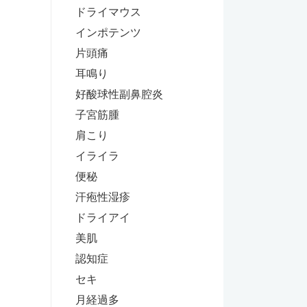
ドライマウス
インポテンツ
片頭痛
耳鳴り
好酸球性副鼻腔炎
子宮筋腫
肩こり
イライラ
便秘
汗疱性湿疹
ドライアイ
美肌
認知症
セキ
月経過多