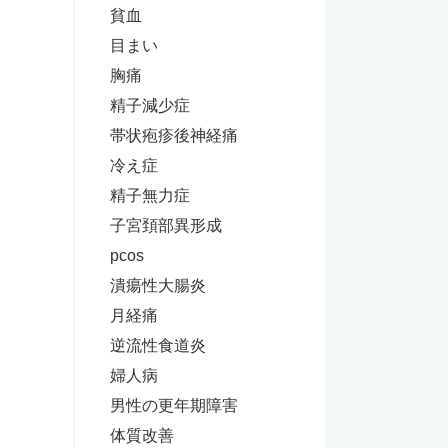
貧血
目まい
胸痛
精子減少症
帯状疱疹後神経痛
冷え症
精子無力症
子宮頚部異形成
pcos
潰瘍性大腸炎
月経痛
逆流性食道炎
婦人病
男性の更年期障害
体質改善