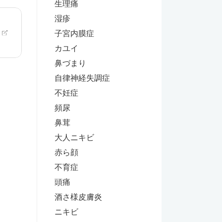
生理痛
湿疹
子宮内膜症
カユイ
鼻づまり
自律神経失調症
不妊症
頻尿
鼻茸
大人ニキビ
赤ら顔
不育症
頭痛
酒さ様皮膚炎
ニキビ