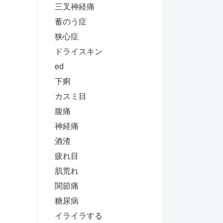
三叉神経痛
蓄のう症
狭心症
ドライスキン
ed
下痢
カスミ目
腹痛
神経痛
酒渣
疲れ目
肌荒れ
関節痛
糖尿病
イライラする