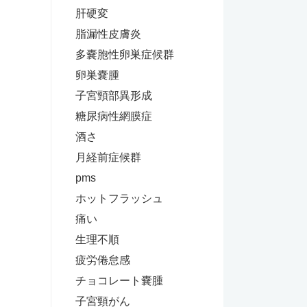
肝硬変
脂漏性皮膚炎
多嚢胞性卵巣症候群
卵巣嚢腫
子宮頸部異形成
糖尿病性網膜症
酒さ
月経前症候群
pms
ホットフラッシュ
痛い
生理不順
疲労倦怠感
チョコレート嚢腫
子宮頸がん