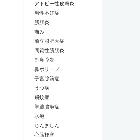
アトピー性皮膚炎
男性不妊症
膀胱炎
痛み
前立腺肥大症
間質性膀胱炎
副鼻腔炎
鼻ポリープ
子宮腺筋症
うつ病
飛蚊症
掌蹠膿疱症
水疱
じんましん
心筋梗塞