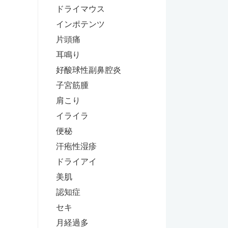
ドライマウス
インポテンツ
片頭痛
耳鳴り
好酸球性副鼻腔炎
子宮筋腫
肩こり
イライラ
便秘
汗疱性湿疹
ドライアイ
美肌
認知症
セキ
月経過多