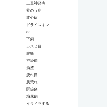
三叉神経痛
蓄のう症
狭心症
ドライスキン
ed
下痢
カスミ目
腹痛
神経痛
酒渣
疲れ目
肌荒れ
関節痛
糖尿病
イライラする