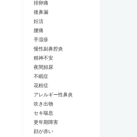
排卵痛
後鼻漏
妊活
腰痛
手湿疹
慢性副鼻腔炎
精神不安
夜間頻尿
不眠症
花粉症
アレルギー性鼻炎
吹き出物
セキ喘息
更年期障害
顔が赤い