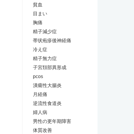
貧血
目まい
胸痛
精子減少症
帯状疱疹後神経痛
冷え症
精子無力症
子宮頚部異形成
pcos
潰瘍性大腸炎
月経痛
逆流性食道炎
婦人病
男性の更年期障害
体質改善