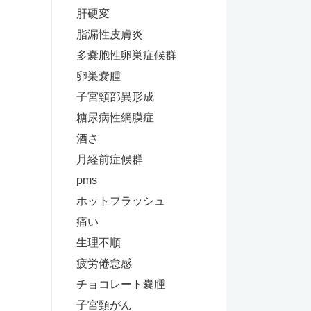
肝硬変
脂漏性皮膚炎
多嚢胞性卵巣症候群
卵巣嚢腫
子宮頸部異形成
糖尿病性網膜症
酒さ
月経前症候群
pms
ホットフラッシュ
痛い
生理不順
疲労倦怠感
チョコレート嚢腫
子宮頸がん