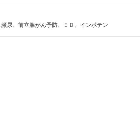
、頻尿、前立腺がん予防、ＥＤ、インポテン