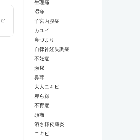
生理痛
湿疹
子宮内膜症
カユイ
鼻づまり
自律神経失調症
不妊症
頻尿
鼻茸
大人ニキビ
赤ら顔
不育症
頭痛
酒さ様皮膚炎
ニキビ