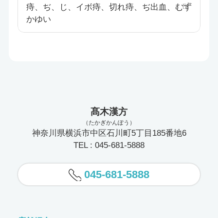
痔、ぢ、じ、イボ痔、切れ痔、ぢ出血、むず
かゆい
髙木漢方
（たかぎかんぽう）
神奈川県横浜市中区石川町5丁目185番地6
TEL : 045-681-5888
045-681-5888