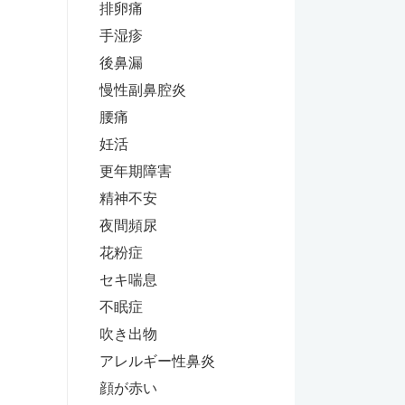
排卵痛
手湿疹
後鼻漏
慢性副鼻腔炎
腰痛
妊活
更年期障害
精神不安
夜間頻尿
花粉症
セキ喘息
不眠症
吹き出物
アレルギー性鼻炎
顔が赤い