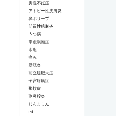
男性不妊症
アトピー性皮膚炎
鼻ポリープ
間質性膀胱炎
うつ病
掌蹠膿疱症
水疱
痛み
膀胱炎
前立腺肥大症
子宮腺筋症
飛蚊症
副鼻腔炎
じんましん
ed