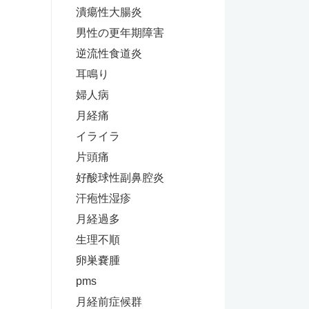
潰瘍性大腸炎
男性の更年期障害
逆流性食道炎
耳鳴り
婦人病
月経痛
イライラ
片頭痛
好酸球性副鼻腔炎
汗疱性湿疹
月経過多
生理不順
卵巣嚢腫
pms
月経前症候群