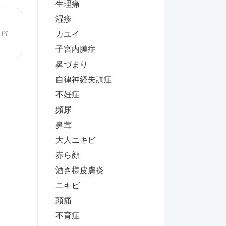
生理痛
湿疹
カユイ
子宮内膜症
鼻づまり
自律神経失調症
不妊症
頻尿
鼻茸
大人ニキビ
赤ら顔
酒さ様皮膚炎
ニキビ
頭痛
不育症