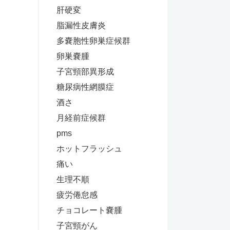
肝硬変
脂漏性皮膚炎
多嚢胞性卵巣症候群
卵巣嚢腫
子宮頸部異形成
糖尿病性網膜症
酒さ
月経前症候群
pms
ホットフラッシュ
痛い
生理不順
疲労倦怠感
チョコレート嚢腫
子宮頸がん