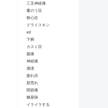
三叉神経痛
蓄のう症
狭心症
ドライスキン
ed
下痢
カスミ目
腹痛
神経痛
酒渣
疲れ目
肌荒れ
関節痛
糖尿病
イライラする