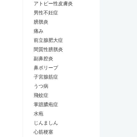
アトピー性皮膚炎
男性不妊症
膀胱炎
痛み
前立腺肥大症
間質性膀胱炎
副鼻腔炎
鼻ポリープ
子宮腺筋症
うつ病
飛蚊症
掌蹠膿疱症
水疱
じんましん
心筋梗塞