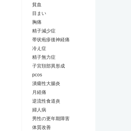
貧血
目まい
胸痛
精子減少症
帯状疱疹後神経痛
冷え症
精子無力症
子宮頚部異形成
pcos
潰瘍性大腸炎
月経痛
逆流性食道炎
婦人病
男性の更年期障害
体質改善