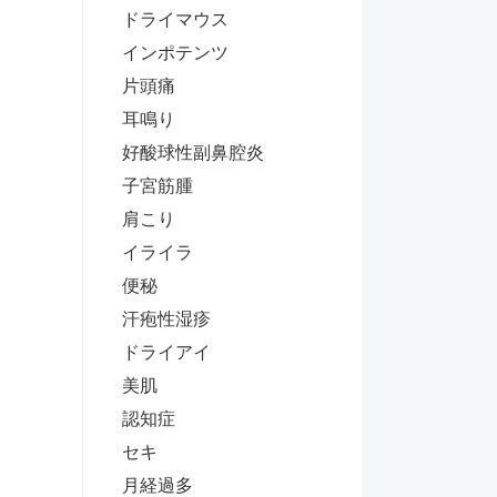
ドライマウス
インポテンツ
片頭痛
耳鳴り
好酸球性副鼻腔炎
子宮筋腫
肩こり
イライラ
便秘
汗疱性湿疹
ドライアイ
美肌
認知症
セキ
月経過多