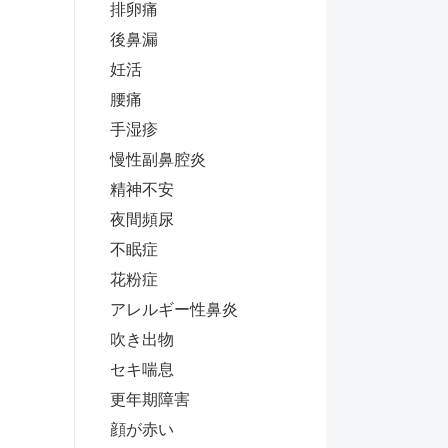
排卵痛
後鼻漏
妊活
腰痛
手湿疹
慢性副鼻腔炎
精神不安
夜間頻尿
不眠症
花粉症
アレルギー性鼻炎
吹き出物
セキ喘息
更年期障害
顔が赤い