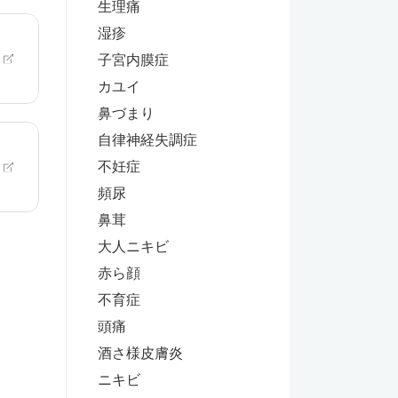
生理痛
湿疹
子宮内膜症
カユイ
鼻づまり
自律神経失調症
不妊症
頻尿
鼻茸
大人ニキビ
赤ら顔
不育症
頭痛
酒さ様皮膚炎
ニキビ